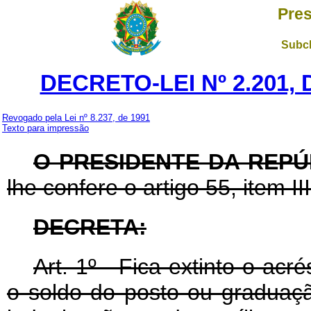
Pres
Subch
DECRETO-LEI Nº 2.201,
Revogado pela Lei nº 8.237, de 1991
Texto para impressão
O PRESIDENTE DA REPÚ
lhe confere o artigo 55, item II
DECRETA:
Art
. 1º - Fica extinto o ac
o soldo do posto ou graduação