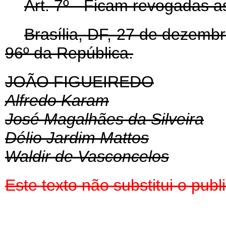
Art
. 7º - Ficam revogadas a
Brasília, DF, 27 de dezemb
96º da República.
JOÃO FIGUEIREDO
Alfredo Karam
José Magalhães da Silveira
Délio Jardim Mattos
Waldir de Vasconcelos
Este texto não substitui o pu