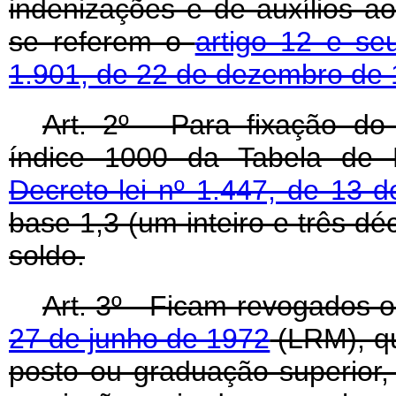
indenizações e de auxílios a
se referem o
artigo 12 e se
1.901, de 22 de dezembro de
Art
. 2º - Para fixação do
índice 1000 da Tabela de 
Decreto-lei nº 1.447, de 13 d
base 1,3 (um inteiro e três d
soldo.
Art
. 3º - Ficam revogados 
27 de junho de 1972
(LRM), qu
posto ou graduação superior, 