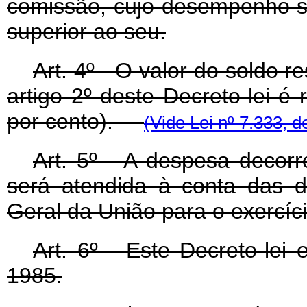
comissão, cujo desempenho se
superior ao seu.
Art
. 4º - O valor do soldo r
artigo 2º deste Decreto-lei é
por cento).
(Vide Lei nº 7.333, d
Art
. 5º - A despesa decorr
será atendida à conta das 
Geral da União para o exercíc
Art
. 6º - Este Decreto-lei
1985.