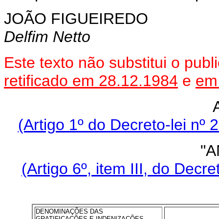
JOÃO FIGUEIREDO
Delfim Netto
Este texto não substitui o pub
retificado em 28.12.1984
e
em
(Artigo 1º do Decreto-lei nº
"A
(Artigo 6º, item III, do Decr
DENOMINAÇÕES DAS
GRATIFICAÇÕES E INDENIZAÇÕES