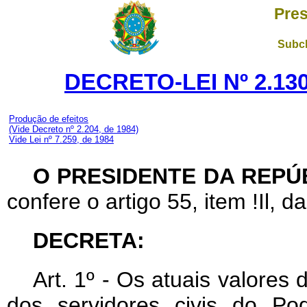
Pres
Subch
DECRETO-LEI Nº 2.130
Produção de efeitos
(Vide Decreto nº 2.204, de 1984)
Vide Lei nº 7.259, de 1984
O PRESIDENTE DA REPÚ
confere o artigo 55, item !Il, d
DECRETA:
Art
. 1º - Os atuais valores
dos servidores civis do P