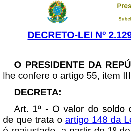
Pres
Subch
DECRETO-LEI Nº 2.129
O PRESIDENTE DA REPÚ
lhe confere o artigo 55, item II
DECRETA:
Art
. 1º - O valor do soldo
de que trata o
artigo 148 da L
é reajustado, a partir de 1º 