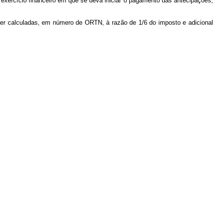
o exercício financeiro em que se deva iniciar o pagamento das antecipações,
 ser calculadas, em número de ORTN, à razão de 1/6 do imposto e adicional