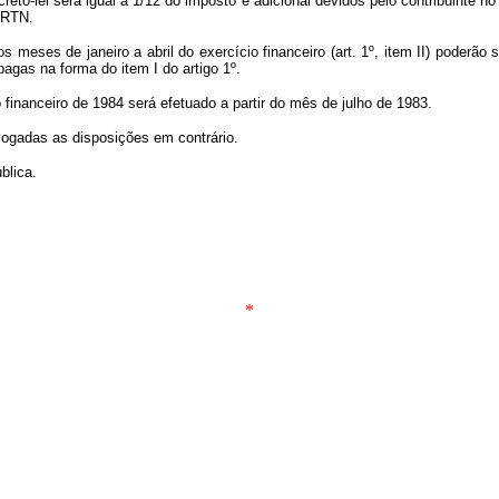
to-lei será igual a 1/12 do imposto e adicional devidos pelo contribuinte n
ORTN.
eses de janeiro a abril do exercício financeiro (art. 1º, item II) poderão
pagas na forma do item I do artigo 1º.
nanceiro de 1984 será efetuado a partir do mês de julho de 1983.
ogadas as disposições em contrário.
blica.
*