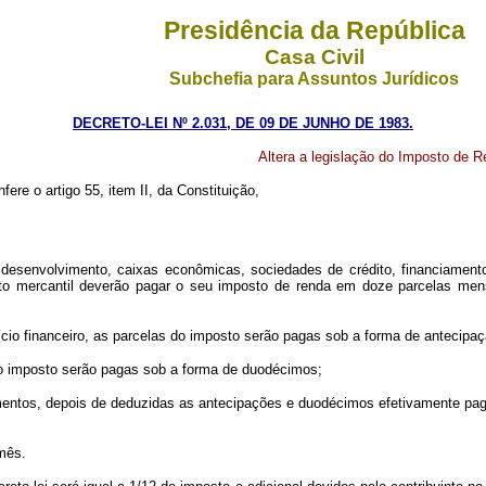
Presidência da República
Casa Civil
Subchefia para Assuntos Jurídicos
DECRETO-LEI Nº 2.031, DE 09 DE JUNHO DE 1983.
Altera a legislação do Imposto de Re
fere o artigo 55, item II, da Constituição,
esenvolvimento, caixas econômicas, sociedades de crédito, financiamento e
mento mercantil deverão pagar o seu imposto de renda em doze parcelas m
cício financeiro, as parcelas do imposto serão pagas sob a forma de antec
do imposto serão pagas sob a forma de duodécimos;
ntos, depois de deduzidas as antecipações e duodécimos efetivamente pag
mês.