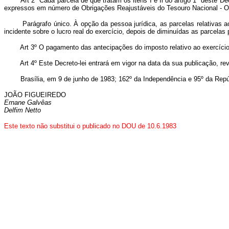
Art 2º Cada parcela de que tratam os itens I e Il do artigo 1º deste Decre
expressos em número de Obrigações Reajustáveis do Tesouro Nacional - 
Parágrafo único. À opção da pessoa jurídica, as parcelas relativas aos m
incidente sobre o lucro real do exercício, depois de diminuídas as parcelas 
Art 3º O pagamento das antecipações do imposto relativo ao exercício fi
Art 4º Este Decreto-lei entrará em vigor na data da sua publicação, rev
Brasília, em 9 de junho de 1983; 162º da Independência e 95º da Repú
JOÃO FIGUEIREDO
Ernane Galvêas
Delfim Netto
Este texto não substitui o publicado no DOU de 10.6.1983