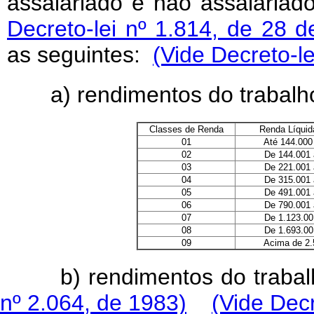
assalariado e não assalariad
Decreto-lei nº 1.814, de 28
as seguintes:
(Vide Decreto-le
a) rendimentos do trabalh
Classes de Renda
Renda Líquid
01
Até 144.000
02
De 144.001 a 
03
De 221.001 a 
04
De 315.001 a 
05
De 491.001 a 
06
De 790.001 a 
07
De 1.123.001 a
08
De 1.693.001 a
09
Acima de 2.5
b) rendimentos do traba
nº 2.064, de 1983)
(Vide Decr