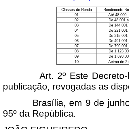
Classes de Renda
Rendimento Bru
01
Até 48.000
02
De 48.001 a 1
03
De 144.001 a 
04
De 221.001 a 
05
De 315.001 a 
06
De 491.001 a 
07
De 790.001 a 
08
De 1.123.001 a
09
De 1.693.001 a
10
Acima de 2.5
Art. 2º Este Decreto-lei 
publicação, revogadas as disp
Brasília, em 9 de junho d
95º da República.