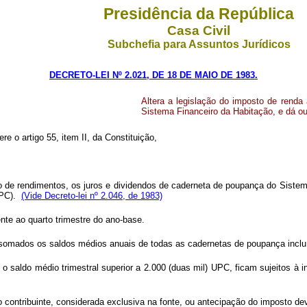
Presidência da República
Casa Civil
Subchefia para Assuntos Jurídicos
DECRETO-LEI Nº 2.021, DE 18 DE MAIO DE 1983.
Altera a legislação do imposto de rend
Sistema Financeiro da Habitação, e dá ou
ere o artigo 55, item II, da Constituição,
o de rendimentos, os juros e dividendos de caderneta de poupança do Sistema
(UPC).
(Vide Decreto-lei nº 2.046, de 1983)
nte ao quarto trimestre do ano-base.
o somados os saldos médios anuais de todas as cadernetas de poupança incluí
re o saldo médio trimestral superior a 2.000 (duas mil) UPC, ficam sujeitos 
do contribuinte, considerada exclusiva na fonte, ou antecipação do imposto de