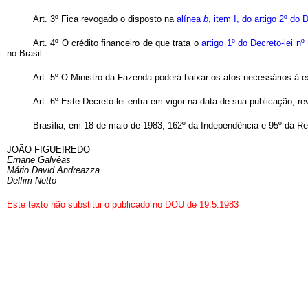
Art
. 3º Fica revogado o disposto na
alínea
b
, item I, do artigo 2º do
Art
. 4º O crédito financeiro de que trata o
artigo 1º do Decreto-lei n
no Brasil.
Art
. 5º O Ministro da Fazenda poderá baixar os atos necessários à e
Art
. 6º Este Decreto-lei entra em vigor na data de sua publicação, r
Brasília, em 18 de maio de 1983; 162º da Independência e 95º da Re
JOÃO FIGUEIREDO
Ernane Galvêas
Mário David Andreazza
Delfim Netto
Este texto não substitui o publicado no DOU de 19.5.1983