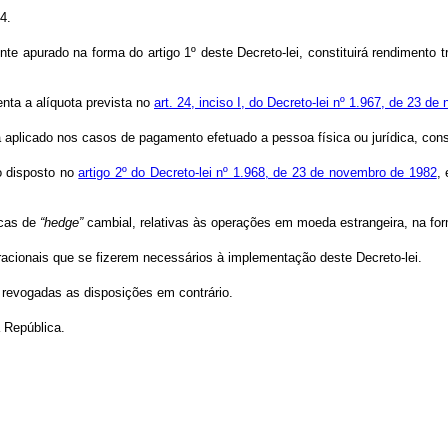
4.
ente apurado na forma do artigo 1º deste Decreto-lei, constituirá rendimento 
enta a alíquota prevista no
art. 24, inciso I, do Decreto-lei nº 1.967, de 23 d
rá aplicado nos casos de pagamento efetuado a pessoa física ou jurídica, cons
 o disposto no
artigo 2º do Decreto-lei nº 1.968, de 23 de novembro de 1982
,
icas de
“hedge”
cambial, relativas às operações em moeda estrangeira, na for
racionais que se fizerem necessários à implementação deste Decreto-lei.
, revogadas as disposições em contrário.
 República.