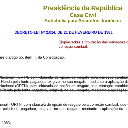
Presidência da República
Casa Civil
Subchefia para Assuntos Jurídicos
DECRETO-LEI Nº 2.014, DE 21 DE FEVEREIRO DE 1983.
Dispõe sobre a tributação das variações
correção cambial.
re o artigo 55, item II, da Constituição,
Nacional - ORTN, com cláusula de opção de resgate pela correção cambial, q
 Renda pela fonte pagadora, exigível no seu resgate, mediante a aplicação d
Nacional (ORTN), com cláusula de opção de resgate pela correção cambial, q
e Renda pela fonte pagadora, exigível, no seu resgate, mediante a aplicação
onal - ORTN, com cláusula de opção de resgate pela correção cambial, que ex
a pela fonte pagadora, exigível, no seu resgate, mediante a aplicação da 
m 1983;