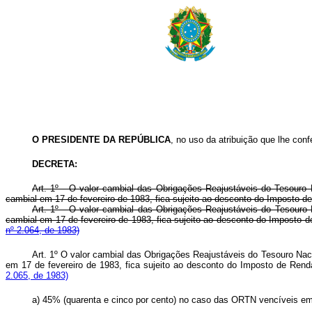
O PRESIDENTE DA REPÚBLICA
, no uso da atribuição que lhe confe
DECRETA:
Art
. 1º - O valor cambial das Obrigações Reajustáveis do Tesouro 
cambial em 17 de fevereiro de 1983, fica sujeito ao desconto do Imposto de
Art. 1º - O valor cambial das Obrigações Reajustáveis do Tesouro 
cambial em 17 de fevereiro de 1983, fica sujeito ao desconto do Imposto d
nº 2.064, de 1983)
Art. 1º O valor cambial das Obrigações Reajustáveis do Tesouro Naci
em 17 de fevereiro de 1983, fica sujeito ao desconto do Imposto de Rend
2.065, de 1983)
a) 45% (quarenta e cinco por cento) no caso das ORTN vencíveis e