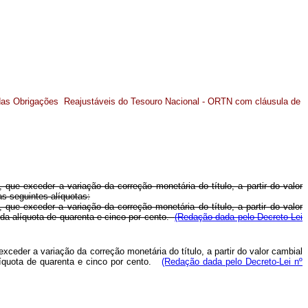
 das Obrigações Reajustáveis do Tesouro Nacional - ORTN com cláusula de
ue exceder a variação da correção monetária do título, a partir do valor
as seguintes alíquotas:
ue exceder a variação da correção monetária do título, a partir do valor
 da alíquota de quarenta e cinco por cento.
(Redação dada pelo Decreto-Lei
ceder a variação da correção monetária do título, a partir do valor cambial
alíquota de quarenta e cinco por cento.
(Redação dada pelo Decreto-Lei nº