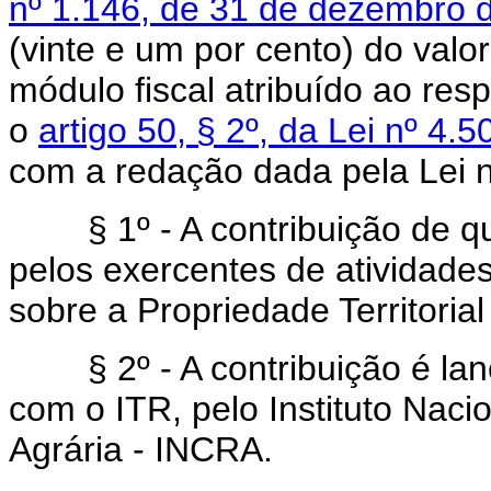
nº 1.146, de 31 de dezembro 
(vinte e um por cento) do valo
módulo fiscal atribuído ao re
o
artigo 50, § 2º, da Lei nº 4
com a redação dada pela Lei 
§ 1º - A contribuição de que
pelos exercentes de atividades
sobre a Propriedade Territorial
§ 2º - A contribuição é lan
com o ITR, pelo Instituto Nac
Agrária - INCRA.