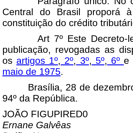
Parágrafo único. No 
Central do Brasil proporá 
constituição do crédito tributári
Art 7º Este Decreto-
publicação, revogadas as dis
os
artigos 1º
,
2º
,
3º
,
5º
,
6º
maio de 1975
.
Brasília, 28 de dezembro d
94º da República.
JOÃO FIGUPIRED0
Ernane Galvêas