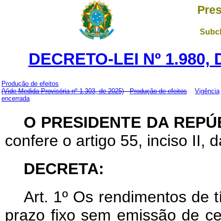
Pres
Subch
DECRETO-LEI Nº 1.980,
Produção de efeitos
(Vide Medida Provisória nº 1.303, de 2025)
Produção de efeitos
Vigência
encerrada
O PRESIDENTE DA REPÚ
confere o artigo 55, inciso II, 
DECRETA:
Art
. 1º Os rendimentos de t
prazo fixo sem emissão de cer