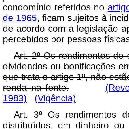
condomínio referidos no
artig
de 1965
, ficam sujeitos à inc
de acordo com a legislação a
percebidos por pessoas físic
Art
. 2º Os rendimentos de 
dividendos ou bonificações em
que trata o artigo 1º, não estã
renda na fonte.
(Revo
1983)
(Vigência)
Art
. 3º Os rendimentos de
distribuídos, em dinheiro o