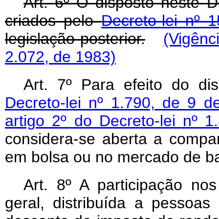
Art
. 6º O disposto neste D
criados pelo
Decreto-lei nº 
legislação posterior.
(Vigênc
2.072, de 1983)
Art
. 7º Para efeito do d
Decreto-lei nº 1.790, de 9 
artigo 2º do Decreto-lei nº
considera-se aberta a compa
em bolsa ou no mercado de ba
Art
. 8º A participação no
geral, distribuída a pessoas f