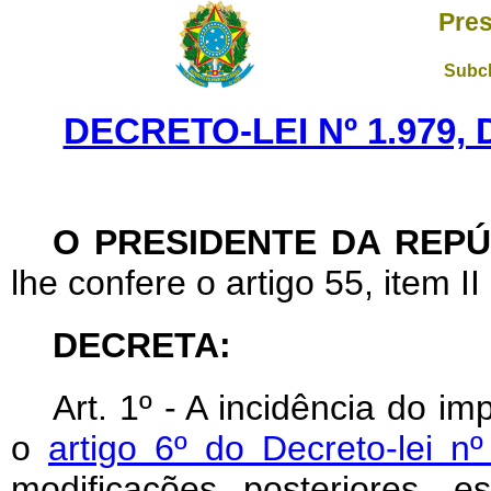
Pres
Subch
DECRETO-LEI Nº 1.979,
O PRESIDENTE DA REPÚ
lhe confere o artigo 55, item II
DECRETA:
Art
. 1º - A incidência do i
o
artigo 6º do Decreto-lei n
modificações posteriores, e