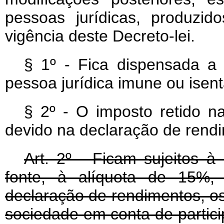
pessoas jurídicas, produzido
vigência deste Decreto-lei.
§ 1º - Fica dispensada a 
pessoa jurídica imune ou isen
§ 2º - O imposto retido n
devido na declaração de rend
Art
. 2º - Ficam sujeitos à
fonte, à alíquota de 15%,
declaração de rendimentos, os 
sociedade em conta de partic