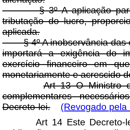
§ 3º A aplicação parcial
tributação do lucro, proporc
aplicada.
§ 4º A inobservância das co
importará a exigência do i
exercício financeiro em que
monetariamente e acrescido de
Art 13 O Ministro 
complementares necessário
Decreto-lei.
(Revogado pela 
Art 14 Este Decreto-lei e