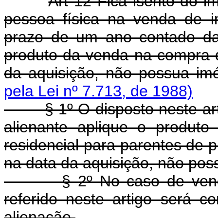
Art 12 Fica isento do i
pessoa física na venda de i
prazo de um ano contado da 
produto da venda na compra d
da aquisição, não possua i
pela Lei nº 7.713, de 1988)
§ 1º O disposto neste arti
alienante aplique o produt
residencial para parentes de p
na data da aquisição, não po
§ 2º No caso de venda d
referido neste artigo será c
alienação.