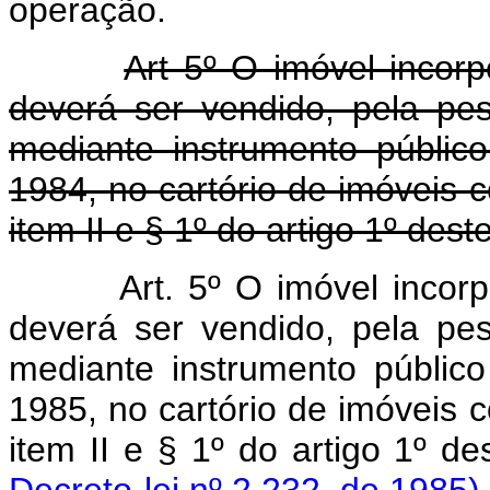
operação.
Art 5º O imóvel incorp
deverá ser vendido, pela pes
mediante instrumento públic
1984, no cartório de imóveis 
item II e § 1º do artigo 1º dest
Art. 5º O imóvel incor
deverá ser vendido, pela pes
mediante instrumento públic
1985, no cartório de imóveis 
item II e § 1º do artigo 1º de
Decreto-lei nº 2.232, de 1985)