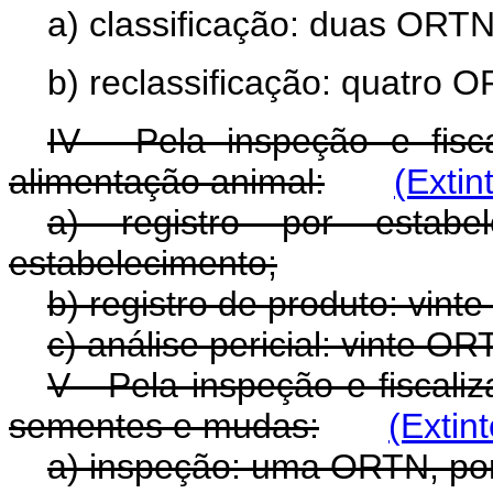
a) classificação: duas ORTN
b) reclassificação: quatro O
IV - Pela inspeção e fisc
alimentação animal:
(Extin
a) registro por estabe
estabelecimento;
b) registro de produto: vint
c) análise pericial: vinte O
V - Pela inspeção e fiscal
sementes e mudas:
(Extin
a) inspeção: uma ORTN, por