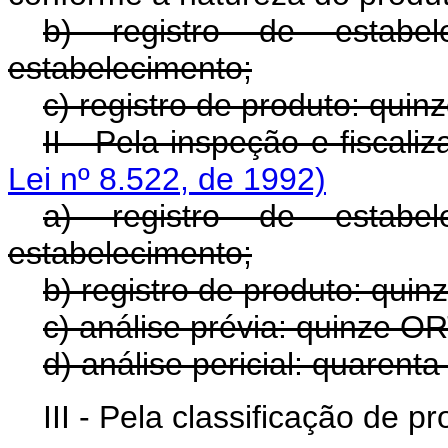
b) registro de estabe
estabelecimento;
c) registro de produto: qui
II - Pela inspeção e fiscal
Lei nº 8.522, de 1992)
a) registro de estabe
estabelecimento;
b) registro de produto: qui
c) análise prévia: quinze O
d) análise pericial: quaren
III - Pela classificação de p