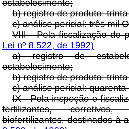
estabelecimento;
b) registro de produto: trin
c) análise pericial: três mi
VIII - Pela fiscalização de 
Lei nº 8.522, de 1992)
a) registro de estabe
estabelecimento;
b) registro de produto: trin
c) análise pericial: quaren
IX - Pela inspeção e fiscal
fertilizantes, corretivos
biofertilizantes, destinados à a