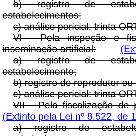
b) registro de estab
estabelecimentos;
c) análise pericial: trinta 
VI - Pela inspeção e fi
inseminação artificial:
(Ex
a) registro de estab
estabelecimento;
b) registro de reprodutor o
c) análise pericial: trinta O
VII - Pela fiscalização de
(Extinto pela Lei nº 8.522, de 
a) registro de estabe