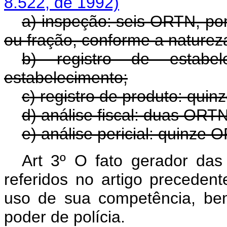
8.522, de 1992)
a) inspeção: seis ORTN, por 
ou fração, conforme a naturez
b) registro de estabe
estabelecimento;
c) registro de produto: qui
d) análise fiscal: duas ORTN
e) análise pericial: quinze 
Art 3º O fato gerador das
referidos no artigo precedente
uso de sua competência, be
poder de polícia.