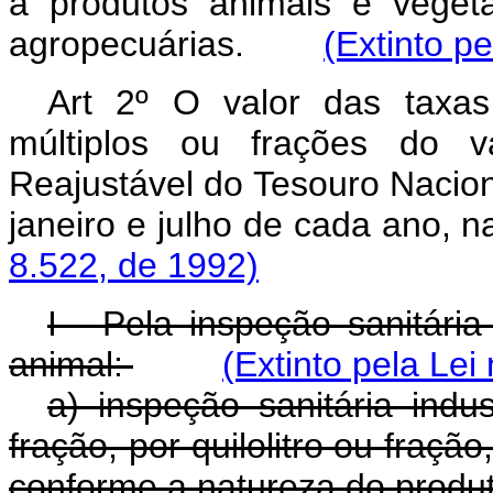
a produtos animais e veget
agropecuárias.
(Extinto p
Art 2º O valor das taxa
múltiplos ou frações do 
Reajustável do Tesouro Nacio
janeiro e julho de cada ano, 
8.522, de 1992)
I - Pela inspeção sanitária
animal:
(Extinto pela Lei
a) inspeção sanitária indu
fração, por quilolitro ou fraçã
conforme a natureza do produt