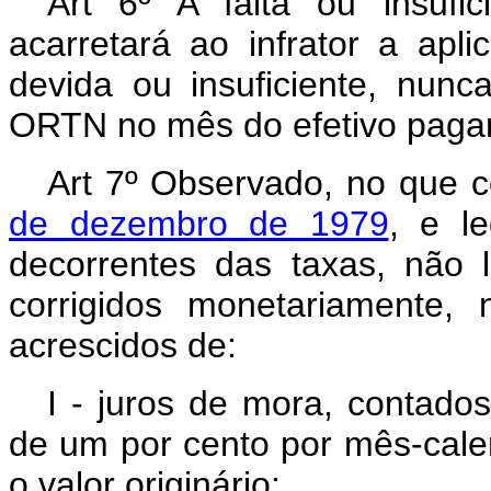
Art 6º A falta ou insufi
acarretará ao infrator a apl
devida ou insuficiente, nunc
ORTN no mês do efetivo paga
Art 7º Observado, no que 
de dezembro de 1979
, e l
decorrentes das taxas, não 
corrigidos monetariamente,
acrescidos de:
I - juros de mora, contado
de um por cento por mês-calen
o valor originário;