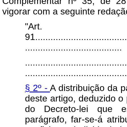
Complementar nº 35, de 28
vigorar com a seguinte redaçã
"Art.
91.....................................
......................................
........................................
........................................
§ 2º -
A distribuição da p
deste artigo, deduzido o 
do Decreto-lei que e
parágrafo, far-se-á atr