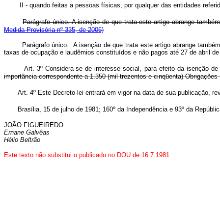
II - quando feitas a pessoas físicas, por qualquer das entidades refer
Parágrafo único. A isenção de que trata este artigo abrange 
Medida Provisória nº 335, de 2006)
Parágrafo único. A isenção de que trata este artigo abrange també
taxas de ocupação e laudêmios constituídos e não pagos até 27 de a
Art. 3º Considera-se de interesse social, para efeito da isenção de q
importância correspondente a 1.350 (mil trezentos e cinqüenta) Obrigaçõe
Art. 4º Este Decreto-lei entrará em vigor na data de sua publicação, r
Brasília, 15 de julho de 1981; 160º da Independência e 93º da Repúblic
JOÃO FIGUEIREDO
Ernane Galvêas
Hélio Beltrão
Este texto não substitui o publicado no DOU de 16.7.1981