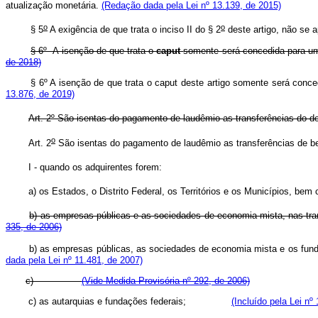
atualização monetária.
(Redação dada pela Lei nº 13.139, de 2015)
o
o
§ 5
A exigência de que trata o inciso II do § 2
deste artigo, não
§ 6º A isenção de que trata o
caput
somente será concedida para um 
de 2018)
§ 6º A isenção de que trata o
caput
deste artigo somente será con
13.876, de 2019)
Art. 2º São isentas do pagamento de laudêmio as transferências do dom
o
Art. 2
São isentas do pagamento de laudêmio as transferência
I - quando os adquirentes forem:
a) os Estados, o Distrito Federal, os Territórios e os Municípios, bem
b) as empresas públicas e as sociedades de economia mista, n
335, de 2006)
b) as empresas públicas, as sociedades de economia mista e os fun
dada pela Lei nº 11.481, de 2007)
c)
(Vide Medida Provisória nº 292, de 2006)
c) as autarquias e fundações federais;
(Incluído pela Lei nº