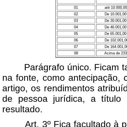
01
até 10.000,00
02
De 10.001,00 a
03
De 30.001,00 a
04
De 46.001,00 a
05
De 65.001,00 a
06
De 102.001,00 
07
De 164.001,00 
08
Acima de 233.
Parágrafo único. Ficam 
na fonte, como antecipação, 
artigo, os rendimentos atribuí
de pessoa jurídica, a título
resultado.
Art. 3º Fica facultado à pes