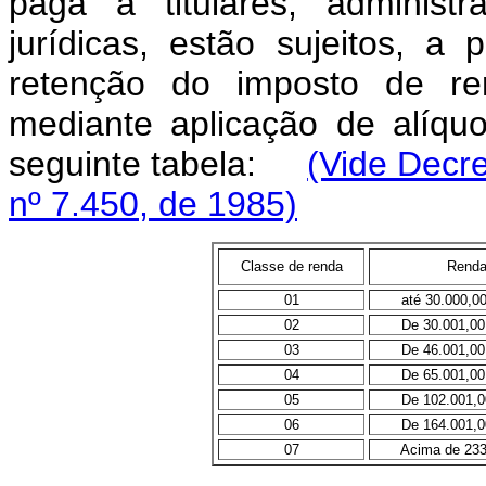
paga a titulares, administ
jurídicas, estão sujeitos, a
retenção do imposto de re
mediante aplicação de alíqu
seguinte tabela:
(Vide Decre
nº 7.450, de 1985)
Classe de renda
Renda
01
até 30.000,0
02
De 30.001,00 a
03
De 46.001,00 a
04
De 65.001,00 a
05
De 102.001,00 
06
De 164.001,00 
07
Acima de 233.