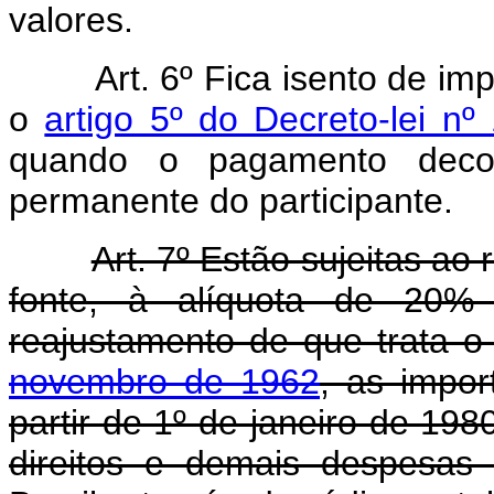
valores.
Art. 6º Fica isento de im
o
artigo 5º do Decreto-lei n
quando o pagamento decorr
permanente do participante.
Art. 7º Estão sujeitas ao
fonte, à alíquota de 20% 
reajustamento de que trata 
novembro de 1962
, as impor
partir de 1º de janeiro de 19
direitos e demais despesas