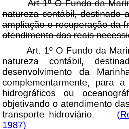
Art 1º O Fundo da Mar
natureza contábil, destinado 
ampliação e recuperação da fr
atendimento das reais necessid
Art. 1º O Fundo da Mar
natureza contábil, desti
desenvolvimento da Marinh
complementarmente, para a 
hidrográficos ou oceanográ
objetivando o atendimento da
transporte hidroviário.
(R
1987)