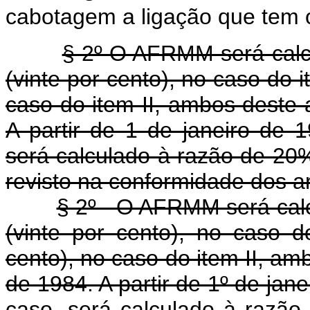
cabotagem a ligação que tem o
§ 2º O AFRMM será calcu
(vinte por cento), no caso do i
caso do item II, ambos deste 
A partir de 1 de janeiro de 
será calculado à razão de 20%
revisto na conformidade dos ar
§ 2º - O AFRMM será calc
(vinte por cento), no caso 
cento), no caso do item II, am
de 1984. A partir de 1º de jan
caso, será calculado à razão