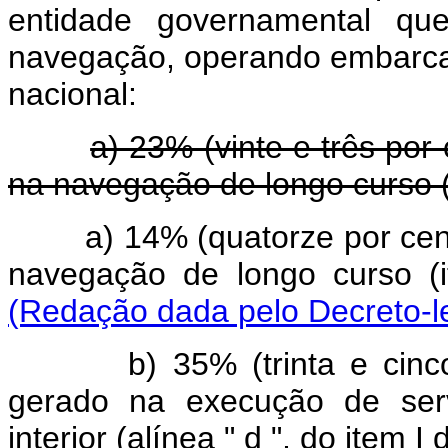
entidade governamental que
navegação, operando embarcaç
nacional:
a) 23% (vinte e três po
na navegação de longo curso (it
a) 14% (quatorze por c
navegação de longo curso (i
(Redação dada pelo Decreto-le
b) 35% (trinta e cinco 
gerado na execução de ser
interior (alínea " d ", do item I 