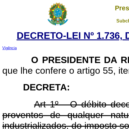
Pres
Subch
DECRETO-LEI Nº 1.736,
Vigência
O PRESIDENTE DA RE
que lhe confere o artigo 55, ite
DECRETA:
Art 1º - O débito dec
proventos de qualquer natu
industrializados, do imposto s