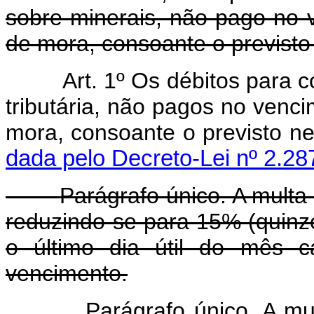
sobre minerais, não pago no 
de mora, consoante o previsto 
Art. 1º Os débitos para
tributária, não pagos no venc
mora, consoante o previs
dada pelo Decreto-Lei nº 2.28
Parágrafo único. A multa
reduzindo-se para 15% (quinze
o último dia útil do mês c
vencimento.
Parágrafo único. A multa 