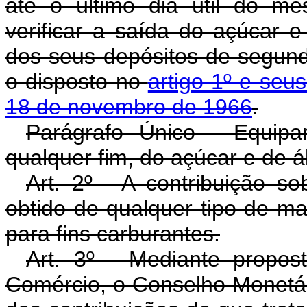
até o último dia útil do m
verificar a saída do açúcar 
dos seus depósitos de segund
o disposto no
artigo 1º e seu
18 de novembro de 1966
.
Parágrafo Único - Equipa
qualquer fim, do açúcar e de á
Art. 2º - A contribuição so
obtido de qualquer tipo de mat
para fins carburantes.
Art. 3º - Mediante propos
Comércio, o Conselho Monetári