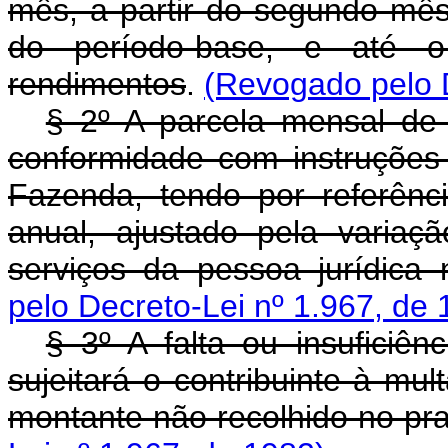
mês, a partir do segundo mê
do período-base, e até 
rendimentos
.
(Revogado pelo D
§ 2º A parcela mensal de
conformidade com instruções
Fazenda, tendo por referênc
anual, ajustado pela variaç
serviços da pessoa jurídica 
pelo Decreto-Lei nº 1.967, de 
§ 3º A falta ou insuficiên
sujeitará o contribuinte à mul
montante não recolhido no pra