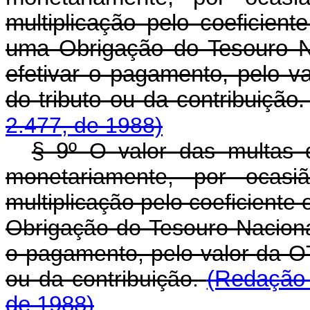
multiplicação pelo coeficien
uma Obrigação do Tesouro 
efetivar o pagamento, pelo 
do tributo ou da contribuição
2.477, de 1988)
§ 9º
O valor das multas d
monetariamente, por ocas
multiplicação pelo coeficiente
Obrigação do Tesouro Nacion
o pagamento, pelo valor da O
ou da contribuição.
(Redação 
de 1988)