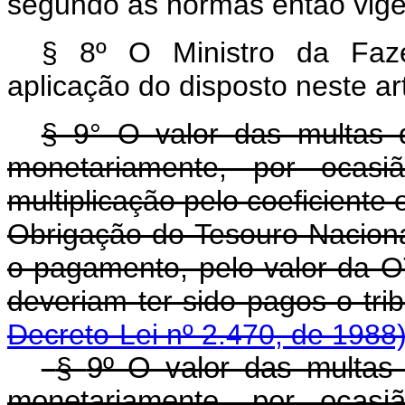
segundo as normas então vige
§ 8º O Ministro da Faz
aplicação do disposto neste ar
§ 9° O valor das multas d
monetariamente, por ocas
multiplicação pelo coeficiente
Obrigação do Tesouro Nacion
o pagamento, pelo valor da 
deveriam ter sido pagos o tri
Decreto-Lei nº 2.470, de 1988
§
9º O valor das multas 
monetariamente, por ocas