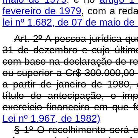
fevereiro de 1979
, com a red
lei nº 1.682, de 07 de maio de
Art. 2º A pessoa jurídica q
31 de dezembro e cujo últim
com base na declaração de ren
ou superior a Cr$ 300.000,00 (
a partir de janeiro de 1980,
título de antecipação, o i
exercício financeiro em que f
Lei nº 1.967, de 1982)
§ 1º O recolhimento será e