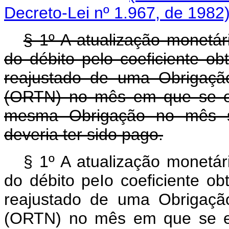
Decreto-Lei nº 1.967, de 1982
§ 1º A atualização monetár
do débito pelo coeficiente ob
reajustado de uma Obrigaçã
(ORTN) no mês em que se ef
mesma Obrigação no mês s
deveria ter sido pago.
§ 1º A atualização monetár
do débito peIo coeficiente ob
reajustado de uma Obrigaçã
(ORTN) no mês em que se ef