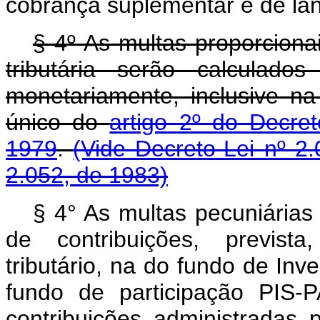
cobrança suplementar e de lan
§ 4º As multas proporcionai
tributária serão calculado
monetariamente, inclusive na
único do
artigo 2º do Decre
1979
.
(Vide Decreto-Lei nº 2
2.052, de 1983)
§ 4° As multas pecuniárias 
de contribuições, prevista
tributário, na do fundo de In
fundo de participação PIS
contribuições administradas 