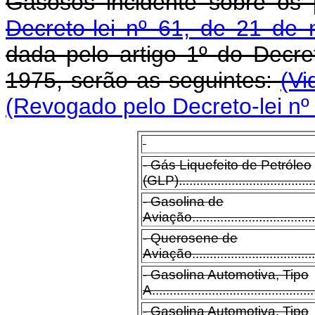
Gasosos incidente sobre os
Decreto-lei nº 61, de 21 de
dada pelo artigo 1º do Decre
1975, serão as seguintes:
(Vi
(Revogado pelo Decreto-lei nº
- Gás Liquefeito de Petróleo
(GLP)........................................
- Gasolina de
Aviação......................................
- Querosene de
Aviação......................................
- Gasolina Automotiva, Tipo
A..............................................
- Gasolina Automotiva, Tipo