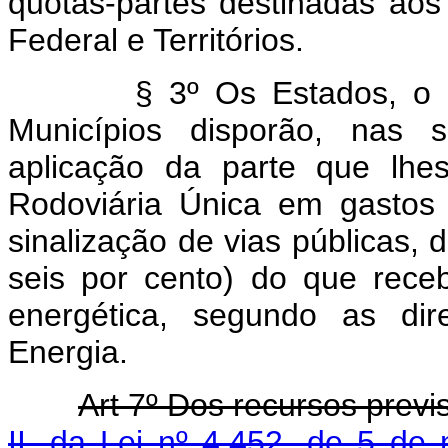
quotas-partes destinadas aos 
Federal e Territórios.
§ 3º Os Estados, o Distri
Municípios disporão, nas s
aplicação da parte que lhe
Rodoviária Única em gastos
sinalização de vias públicas, 
seis por cento) do que rec
energética, segundo as dir
Energia.
Art 7º Dos recursos previ
II, da Lei nº 4.452, de 5 d