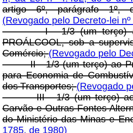
artigo 6º, parágrafo 1º, d
(Revogado pelo Decreto-lei nº
I - 1/3 (um terço) ao P
PROÁLCOOL, sob a supervisã
Comércio;
(Revogado pelo Dec
II - 1/3 (um terço) ao Pro
para Economia de Combustíve
dos Transportes;
(Revogado pe
III - 1/3 (um terço) ao 
Carvão e Outras Fontes Altern
do Ministério das Minas e Ene
1785, de 1980)