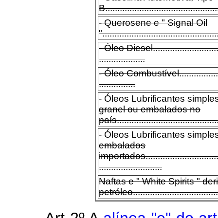
B..............................................
- Querosene e " Signal Oil
"...............................................
- Óleo Diesel...............................
...................
- Óleo Combustível.......................
...............
- Óleos Lubrificantes simpl
granel ou embalados no
país...........................................
- Óleos Lubrificantes simpl
embalados
importados..................................
..........................
Naftas e " White Spirits " de
petróleo....................................
Art 2º A
alínea "e" do art