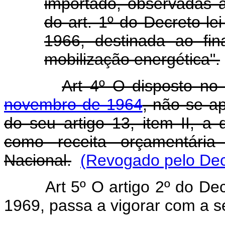
importado, observadas 
do art. 1º do Decreto-l
1966, destinada ao fi
mobilização energética".
Art 4º O disposto n
novembro de 1964
, não se ap
do seu artigo 13, item II, a q
como receita orçamentári
Nacional.
(Revogado pelo Decr
Art 5º O artigo 2º do De
1969, passa a vigorar com a s