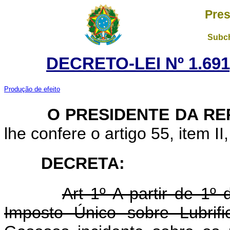
Pres
Subch
DECRETO-LEI Nº 1.691
Produção de efeito
O PRESIDENTE DA REP
lhe confere o artigo 55, item II
DECRETA:
Art 1º A partir de 1º
Imposto Único sobre Lubrif