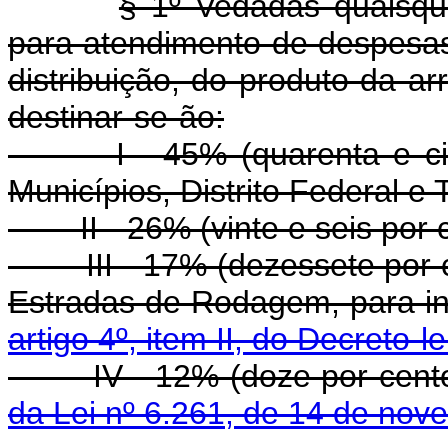
§ 1º Vedadas quaisqu
para atendimento de despesas
distribuição, do produto da a
destinar-se-ão:
I - 45% (quarenta e cinco
Municípios, Distrito Federal e T
II - 26% (vinte e seis por c
III - 17% (dezessete por c
Estradas de Rodagem, para in
artigo 4º, item II, do Decreto-
IV - 12% (doze por cento)
da Lei nº 6.261, de 14 de no