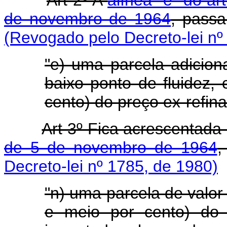
de novembro de 1964
, passa
(Revogado pelo Decreto-lei nº
"e) uma parcela adicion
baixo ponto de fluidez,
cento) do preço ex-refina
Art 3º Fica acrescentada
de 5 de novembro de 1964
,
Decreto-lei nº 1785, de 1980)
"n) uma parcela de valo
e meio por cento) do 