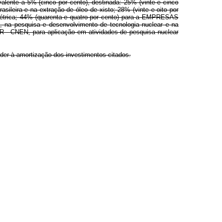
alente a 5% (cinco por cento), destinada: 25% (vinte e cinco
eira e na extração de óleo de xisto; 28% (vinte e oito por
trica; 44% (quarenta e quatro por cento) para a EMPRESAS
a pesquisa e desenvolvimento de tecnologia nuclear e na
- CNEN, para aplicação em atividades de pesquisa nuclear
nder à amortização dos investimentos citados.