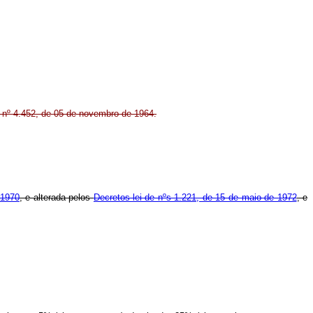
Lei nº 4.452, de 05 de novembro de 1964.
 1970
, e alterada pelos
Decretos-lei de nºs 1.221, de 15 de maio de 1972
, e