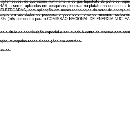
utomotivos, do querozene iluminante, e do gás liquefeito de petróleo, equiv
 serem aplicados em pesquisas pioneiras na plataforma continental brasil
TROBRÁS, para aplicação em novas tecnologias do setor de energia elé
 em atividades de pesquisa e desenvolvimento de minérios nucleares, n
; e, 3% (três por cento) para a COMISSÃO NACIONAL DE ENERGIA NUCLEAR 
 a título de contribuição especial a ser levado à conta de reserva para ate
ação, revogadas todas disposições em contrário.
blica.