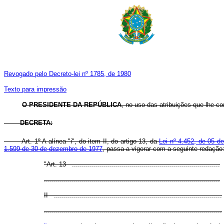
Revogado pelo Decreto-lei nº 1785, de 1980
Texto para impressão
O PRESIDENTE DA REPÚBLICA
, no uso das atribuições que lhe con
DECRETA:
Art. 1º A alínea "i", do item II, do artigo 13, da
Lei nº 4.452, de 05 d
1.599 de 30 de dezembro de 1977
, passa a vigorar com a seguinte redação
"Art. 13 - ..........................................................................
........................................................................................
II - ....................................................................................
.........................................................................................