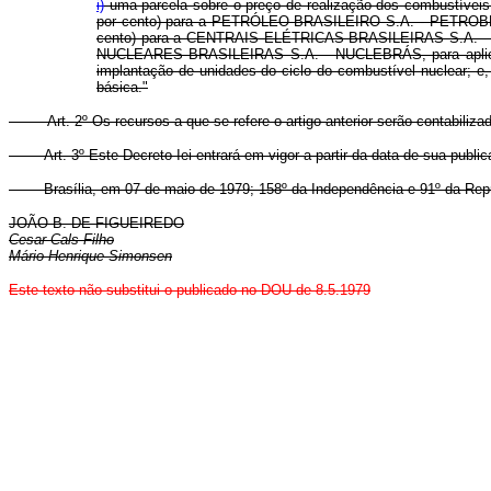
i)
uma parcela sobre o preço de realização dos combustíveis a
por cento) para a PETRÓLEO BRASILEIRO S.A. - PETROBRÁS, a
cento) para a CENTRAIS ELÉTRICAS BRASILEIRAS S.A. - ELE
NUCLEARES BRASILEIRAS S.A. - NUCLEBRÁS, para aplicação
implantação de unidades do ciclo do combustível nuclear
básica."
Art. 2º Os recursos a que se refere o artigo anterior serão contabilizados
Art. 3º Este Decreto-Iei entrará em vigor a partir da data de sua public
Brasília, em 07 de maio de 1979; 158º da Independência e 91º da Repú
JOÃO B. DE FIGUEIREDO
Cesar Cals Filho
Mário Henrique Simonsen
Este texto não substitui o publicado no DOU de 8.5.1979