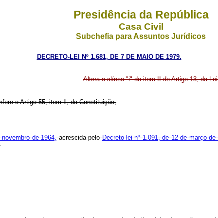
Presidência da República
Casa Civil
Subchefia para Assuntos Jurídicos
DECRETO-LEI Nº 1.681, DE 7 DE MAIO DE 1979.
Altera a alínea "i" do item II do Artigo 13, da 
fere o Artigo 55, item Il, da Constituição,
e novembro de 1964,
acrescida pelo
Decreto-lei nº 1.091, de 12 de março de
: