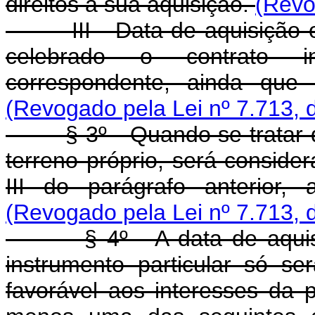
direitos à sua aquisição.
(Revo
III - Data de aquisição ou
celebrado o contrato in
correspondente, ainda que a
(Revogado pela Lei nº 7.713, 
§ 3º - Quando se tratar de
terreno próprio, será consider
III do parágrafo anterior,
(Revogado pela Lei nº 7.713, 
§ 4º - A data de aquisiçã
instrumento particular só ser
favorável aos interesses da 