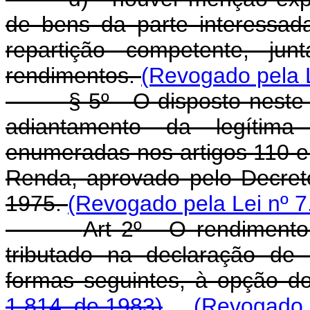
de bens da parte interessad
repartição competente, ju
rendimentos.
(Revogado pela L
§ 5º - O disposto neste ar
adiantamento da legítim
enumeradas nos artigos 110 
Renda, aprovado pelo Decret
1975.
(Revogado pela Lei nº 7
Art 2º - O rendimento
tributado na declaração de
formas seguintes, à opção d
1.814, de 1983)
(Revogado p