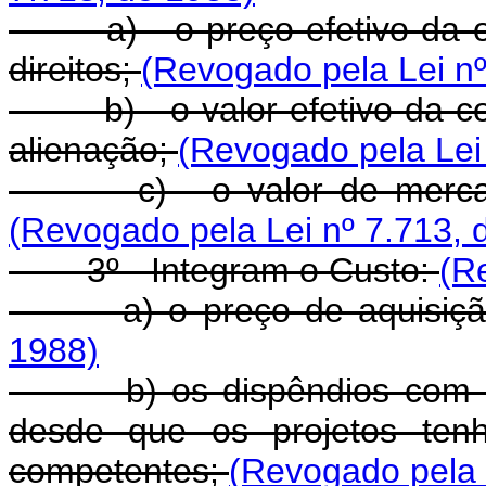
a) - o preço efetivo da op
direitos;
(Revogado pela Lei nº
b) - o valor efetivo da co
alienação;
(Revogado pela Lei
c) - o valor de mercado n
(Revogado pela Lei nº 7.713, 
3º - Integram o Custo:
(R
a) o preço de aquisiç
1988)
b) os dispêndios com a co
desde que os projetos ten
competentes;
(Revogado pela 