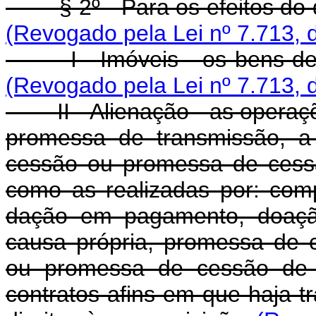
§ 2º - Para os efeitos do di
(Revogado pela Lei nº 7.713, 
I - Imóveis - os bens defin
(Revogado pela Lei nº 7.713, 
II - Alienação - as operaçõ
promessa de transmissão, a 
cessão ou promessa de cessão
como as realizadas por: com
dação em pagamento, doação
causa própria, promessa de 
ou promessa de cessão de d
contratos afins em que haja 