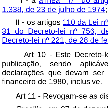
I - a
alínea "
n
" do arti
1.338, de 23 de julho de 1974
;
II - os artigos
110 da Lei n
31 do Decreto-lei nº 756, 
Decreto-lei nº 221, de 28 de f
Art
10 - Este Decreto-l
publicação, sendo aplicá
declarações que devam ser a
financeiro de 1980, inclusive.
Art
11 - Revogam-se as dis