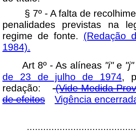
§ 7º - A falta de recolhim
penalidades previstas na l
regime de fonte.
(Redação d
1984).
Art
8º - As alíneas
"i"
e
"j"
de 23 de julho de 1974
, 
redação:
(Vide Medida Prov
de efeitos
Vigência encerrad
‘’Ar
........................................