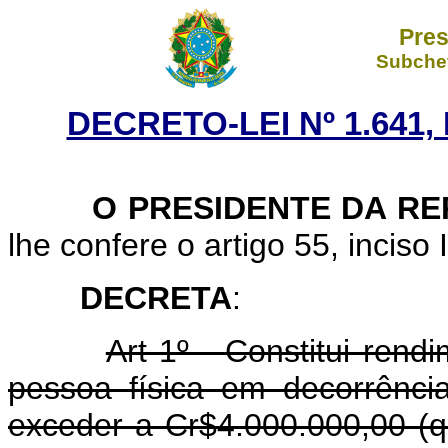
Pres
Subchef
DECRETO-LEI Nº 1.641,
O PRESIDENTE DA RE
lhe confere o artigo 55, inciso 
DECRETA
:
Art 1º - Constitui rend
pessoa física em decorrênci
exceder a Cr$4.000.000,00 (q