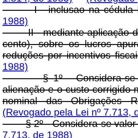
I - inclusao na cédula
1988)
II - mediante aplicação da 
cento), sobre os lucros apu
reduções por incentivos fisca
1988)
§ 1º - Considera-se lucr
alienação e o custo corrigido
nominal das Obrigações Re
(Revogado pela Lei nº 7.713, 
§ 2º - Considera-se valor 
7.713, de 1988)