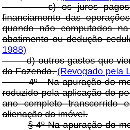
c) os juros pagos por 
financiamento das operações
quando não computados na 
abatimento ou dedução cedul
1988)
d) outros gastos que vierem
da Fazenda.
(Revogado pela L
4º - Na apuração do montan
reduzido pela aplicação do pe
ano completo transcorrido 
alienação do imóvel.
§ 4º Na apuração do mon