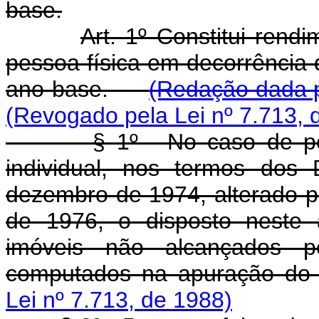
base.
Art. 1º Constitui rendi
pessoa física em decorrência 
ano-base.
(Redação dada p
(Revogado pela Lei nº 7.713, 
§ 1º - No caso de pesso
individual, nos termos dos
dezembro de 1974, alterado p
de 1976, o disposto neste 
imóveis não alcançados p
computados na apuração do
Lei nº 7.713, de 1988)