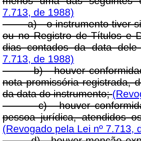
menos uma das seguintes 
7.713, de 1988)
a) - o instrumento tiver sido
ou no Registro de Títulos e 
dias contados da data dele
7.713, de 1988)
b) - houver conformidade
nota promissória registrada, 
da data do instrumento;
(Revog
c) - houver conformidade
pessoa jurídica, atendidos o
(Revogado pela Lei nº 7.713, 
d) - houver menção expres