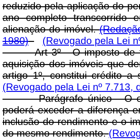
reduzido pela aplicação do pe
ano completo transcorrido 
alienação do imóvel.
(Redação
1980)
(Revogado pela Lei n
Art 3º - O imposto de tra
aquisição dos imóveis que de
artigo 1º, constitui crédito 
(Revogado pela Lei nº 7.713, 
Parágrafo único - O crédi
poderá exceder a diferença e
inclusão do rendimento e o im
do mesmo rendimento.
(Revog