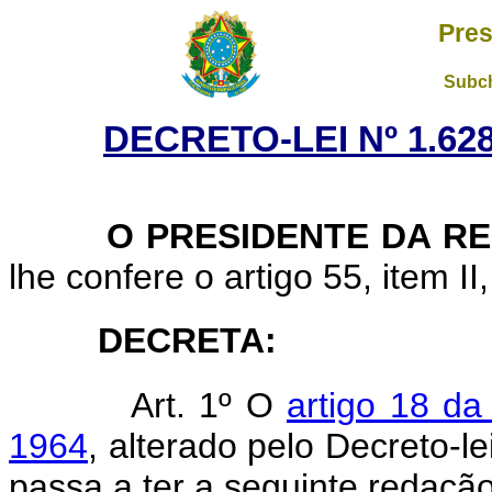
Pres
Subch
DECRETO-LEI Nº 1.628
O PRESIDENTE DA RE
lhe confere o artigo 55, item II
DECRETA:
Art. 1º O
artigo 18 da
1964
, alterado pelo Decreto-l
passa a ter a seguinte redação