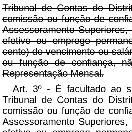
Tribunal de Contas do Distr
comissão ou função de confi
Assessoramento Superiores, o
efetivo ou emprego permane
cento) do vencimento ou salá
ou função de confiança, nã
Representação Mensal.
Art. 3º - É facultado ao s
Tribunal de Contas do Distr
comissão ou função de confi
Assessoramento Superiores, o