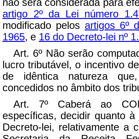
não será considerada para efe
artigo 2º da Lei número 1
modificado pelos
artigos 6º 
1965
, e
16 do Decreto-lei nº 1
Art
. 6º Não serão computad
lucro tributável, o incentivo 
de idêntica natureza que
concedidos no âmbito dos trib
Art
. 7º Caberá ao CON
específicas, decidir quanto à
Decreto-lei, relativamente a
Secretaria da Receita Fe