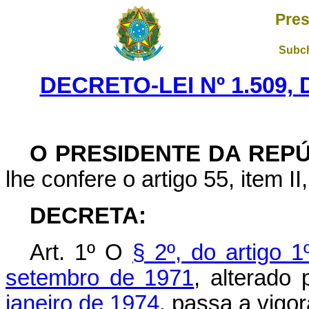
Pres
Subch
DECRETO-LEI Nº 1.509,
O PRESIDENTE DA REP
lhe confere o artigo 55, item II
DECRETA:
Art
. 1º O
§ 2º, do artigo 1
setembro de 1971
, alterado
janeiro de 1974
, passa a vigo