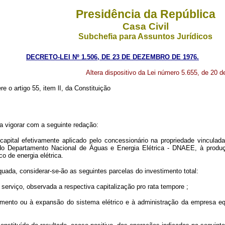
Presidência da República
Casa Civil
Subchefia para Assuntos Jurídicos
DECRETO-LEI Nº 1.506, DE 23 DE DEZEMBRO DE 1976.
Altera dispositivo da Lei número 5.655, de 20 d
e o artigo 55, item lI, da Constituição
a vigorar com a seguinte redação:
o capital efetivamente aplicado pelo concessionário na propriedade vincul
o do Departamento Nacional de Águas e Energia Elétrica - DNAEE, à produç
co de energia elétrica.
quada, considerar-se-ão as seguintes parcelas do investimento total:
 serviço, observada a respectiva capitalização pro rata tempore ;
namento ou à expansão do sistema elétrico e à administração da empresa eq