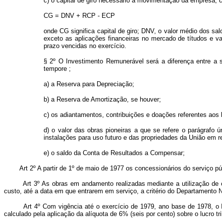
c) o capital de giro necessário à movimentação da empresa, c
CG = DNV + RCP - ECP
onde CG significa capital de giro; DNV, o valor médio dos s
exceto as aplicações financeiras no mercado de títudos e v
prazo vencidas no exercício.
§ 2º O Investimento Remunerável será a diferença entre a so
tempore ;
a) a Reserva para Depreciação;
b) a Reserva de Amortização, se houver;
c) os adiantamentos, contribuições e doações referentes aos be
d) o valor das obras pioneiras a que se refere o parágrafo 
instalações para uso futuro e das propriedades da União em re
e) o saldo da Conta de Resultados a Compensar;
Art 2º A partir de 1º de maio de 1977 os concessionários do serviço públ
Art 3º As obras em andamento realizadas mediante a utilização de capi
custo, até a data em que entrarem em serviço, a critério do Departamento 
Art 4º Com vigência até o exercício de 1979, ano base de 1978, o Impo
calculado pela aplicação da alíquota de 6% (seis por cento) sobre o lucro tri