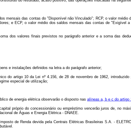
onstituído do resultado, acaso positivo, das operações indicadas na seguinte
aldos mensais das contas do "Disponível não Vinculado"; RCP, o valor médio 
alores; e ECP, o valor médio dos saldos mensais das contas de "Exigível a
ma dos valores finais previstos no parágrafo anterior e a soma das deduçõ
ns e instalações definidos na letra a do parágrafo anterior;
único do artigo 10 da Lei nº 4.156, de 28 de novembro de 1962, introduzido
gime especial de utilização;
ico de energia elétrica observarão o disposto nas
alíneas a, b e c do artig
tal próprio do concessionário ou empréstimo vencerão juros de, no máximo
Nacional de Águas e Energia Elétrica - DNAEE.
sto de Renda devida pela Centrais Elétricas Brasileiras S.A. - ELETROBR
butável.