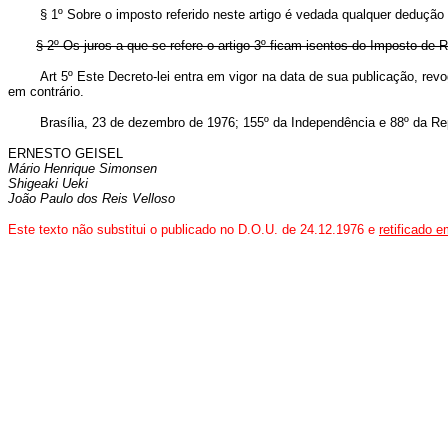
§ 1º Sobre o imposto referido neste artigo é vedada qualquer dedução a 
§ 2º Os juros a que se refere o artigo 3º ficam isentos do Imposto de 
Art 5º Este Decreto-lei entra em vigor na data de sua publicação, re
em contrário.
Brasília, 23 de dezembro de 1976; 155º da Independência e 88º da Rep
ERNESTO GEISEL
Mário Henrique Simonsen
Shigeaki Ueki
João Paulo dos Reis Velloso
Este texto não substitui o publicado no D.O.U. de 24.12.1976 e
retificado 