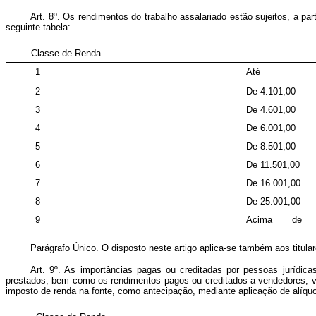
Art. 8º. Os rendimentos do trabalho assalariado estão sujeitos, a p
seguinte tabela:
Classe de Renda
1
Até
2
De 4.101,00
3
De 4.601,00
4
De 6.001,00
5
De 8.501,00
6
De 11.501,00
7
De 16.001,00
8
De 25.001,00
9
Acima de
Parágrafo Único. O disposto neste artigo aplica-se também aos titul
Art. 9º. As importâncias pagas ou creditadas por pessoas jurídicas
prestados, bem como os rendimentos pagos ou creditados a vendedores, vi
imposto de renda na fonte, como antecipação, mediante aplicação de alíquo