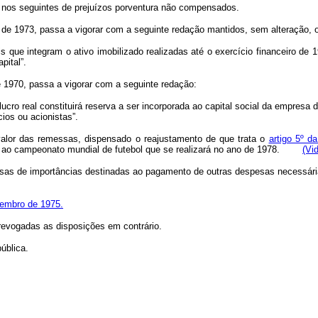
o, nos seguintes de prejuízos porventura não compensados.
iro de 1973, passa a vigorar com a seguinte redação mantidos, sem alteração, 
que integram o ativo imobilizado realizadas até o exercício financeiro de 19
pital”.
de 1970, passa a vigorar com a seguinte redação:
ucro real constituirá reserva a ser incorporada ao capital social da empre
cios ou acionistas”.
 valor das remessas, dispensado o reajustamento de que trata o
artigo 5º d
ntes ao campeonato mundial de futebol que se realizará no ano de 1978.
(Vi
ssas de importâncias destinadas ao pagamento de outras despesas necessária
ovembro de 1975.
 revogadas as disposições em contrário.
ública.