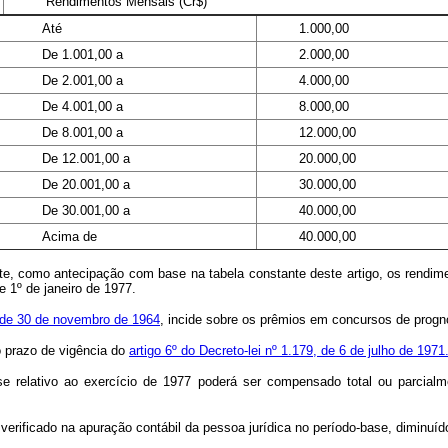
Rendimentos Mensais (Cr$)
Até
1.000,00
De 1.001,00 a
2.000,00
De 2.001,00 a
4.000,00
De 4.001,00 a
8.000,00
De 8.001,00 a
12.000,00
De 12.001,00 a
20.000,00
De 20.001,00 a
30.000,00
De 30.001,00 a
40.000,00
Acima de
40.000,00
, como antecipação com base na tabela constante deste artigo, os rendiment
e 1º de janeiro de 1977.
, de 30 de novembro de 1964
, incide sobre os prêmios em concursos de prognós
 o prazo de vigência do
artigo 6º do Decreto-lei nº 1.179, de 6 de julho de 1971
base relativo ao exercício de 1977 poderá ser compensado total ou parcial
 verificado na apuração contábil da pessoa jurídica no período-base, diminu