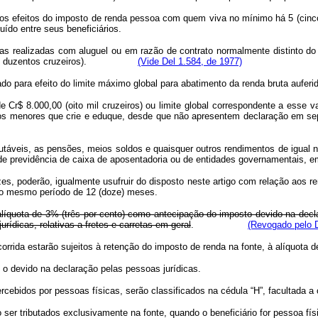
a os efeitos do imposto de renda pessoa com quem viva no mínimo há 5 (cin
ído entre seus beneficiários.
esas realizadas com aluguel ou em razão de contrato normalmente distinto
ete mil e duzentos cruzeiros).
(Vide Del 1.584, de 1977)
do para efeito do limite máximo global para abatimento da renda bruta auferi
l de Cr$ 8.000,00 (oito mil cruzeiros) ou limite global correspondente a es
dos menores que crie e eduque, desde que não apresentem declaração em se
utáveis, as pensões, meios soldos e quaisquer outros rendimentos de igual 
s de previdência de caixa de aposentadoria ou de entidades governamentais, 
azes, poderão, igualmente usufruir do disposto neste artigo com relação ao
ao mesmo período de 12 (doze) meses.
 alíquota de 3% (três por cento) como antecipação do imposto devido na decla
urídicas, relativas a fretes e carretas em geral
.
(Revogado pelo D
corrida estarão sujeitos à retenção do imposto de renda na fonte, à alíquota 
 o devido na declaração pelas pessoas jurídicas.
ercebidos por pessoas físicas, serão classificados na cédula “H”, facultad
 ser tributados exclusivamente na fonte, quando o beneficiário for pessoa fís