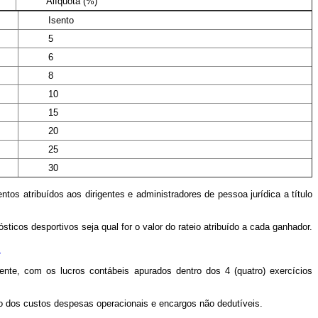
Alíquota (%)
Isento
5
6
8
10
15
20
25
30
os atribuídos aos dirigentes e administradores de pessoa jurídica a título
ticos desportivos seja qual for o valor do rateio atribuído a cada ganhador.
.
mente, com os lucros contábeis apurados dentro dos 4 (quatro) exercícios
ído dos custos despesas operacionais e encargos não dedutíveis.