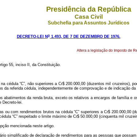
Presidência da República
Casa Civil
Subchefia para Assuntos Jurídicos
o
DECRETO-LEI N
1.493, DE 7 DE DEZEMBRO DE 1976.
Altera a legislação do Imposto de R
tigo 55, inciso II, da Constituição.
na cédula “C”, não superiores a Cr$ 200.000,00 (duzentos mil cruzeiros), pod
tos da referida cédula, independentemente de comprovação e de indicação da
s abatimentos da renda bruta, exceto os relativos a encargos de família e
 Decreto-lei.
as ou com rendimentos brutos na cédula “C” superiores a Cr$ 200.000,00 (duz
édula “C” respeitado o limite máximo de Cr$ 50.000,00 (cinquenta mil cruzeir
 opção mencionada neste artigo.
rmulário simplificado de declaração de rendimentos para as pessoas que possam