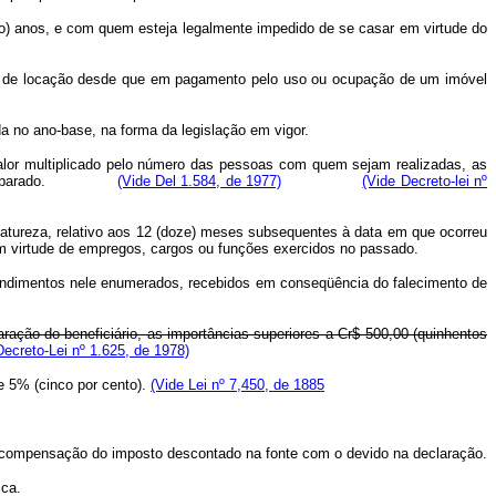
co) anos, e com quem esteja legalmente impedido de se casar em virtude do
 do de locação desde que em pagamento pelo uso ou ocupação de um imóvel
da no ano-base, na forma da legislação em vigor.
se valor multiplicado pelo número das pessoas com quem sejam realizadas, as
parado.
(Vide Del 1.584, de 1977)
(Vide Decreto-lei nº
natureza, relativo aos 12 (doze) meses subsequentes à data em que ocorreu
em virtude de empregos, cargos ou funções exercidos no passado.
s rendimentos nele enumerados, recebidos em conseqüência do falecimento de
ração do beneficiário, as importâncias superiores a Cr$ 500,00 (quinhentos
ecreto-Lei nº 1.625, de 1978)
de 5% (cinco por cento).
(Vide Lei nº 7,450, de 1885
a a compensação do imposto descontado na fonte com o devido na declaração.
ica.