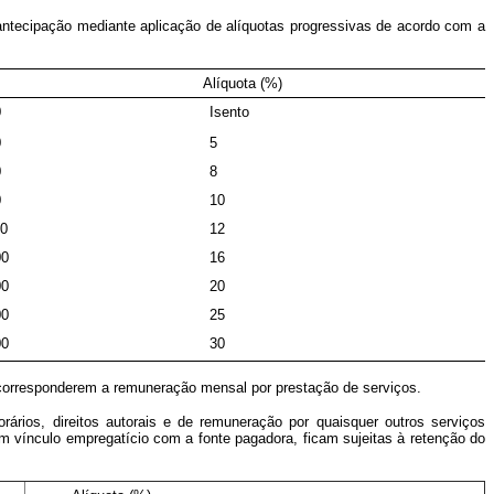
o antecipação mediante aplicação de alíquotas progressivas de acordo com a
Alíquota (%)
0
Isento
0
5
0
8
0
10
00
12
00
16
00
20
00
25
00
30
o corresponderem a remuneração mensal por prestação de serviços.
orários, direitos autorais e de remuneração por quaisquer outros serviços
 vínculo empregatício com a fonte pagadora, ficam sujeitas à retenção do