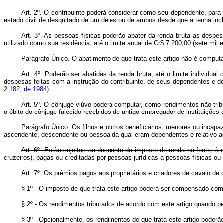
Art. 2º. O contribuinte poderá considerar como seu dependente, par
estado civil de desquitado de um deles ou de ambos desde que a tenha inclu
Art. 3º. As pessoas físicas poderão abater da renda bruta as desp
utilizado como sua residência, até o limite anual de Cr$ 7.200,00 (s
Parágrafo Único. O abatimento de que trata este artigo não é computa
Art. 4º. Poderão ser abatidas da renda bruta, até o limite individua
despesas feitas com a instrução do contribuinte, de seus dependentes e 
2.182, de 1984)
Art. 5º. O cônjuge viúvo poderá computar, como rendimentos não trib
o óbito do cônjuge falecido recebidos de antigo empregador de instituiçõe
Parágrafo Único. Os filhos e outros beneficiários, menores ou incap
ascendente, descendente ou pessoa da qual eram dependentes e relativo 
Art. 6º. Estão sujeitas ao desconto do imposto de renda na fonte, à
cruzeiros), pagas ou creditadas por pessoas jurídicas a pessoas físicas ou j
Art. 7º. Os prêmios pagos aos proprietários e criadores de cavalo de 
§ 1º - O imposto de que trata este artigo poderá ser compensado com
§ 2º - Os rendimentos tributados de acordo com este artigo quando p
§ 3º - Opcionalmente, os rendimentos de que trata este artigo poderão