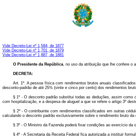
Vide Decreto-Lei nº 1,584, de 1877
Vide Decreto-Lei nº 1,701, de 1879
Vide Decreto-Lei nº 1,887, de 1881
O Presidente da República
, no uso da atribuição que lhe confere o ar
DECRETA:
Art
. 1º. A pessoa física com rendimentos brutos anuais classificados 
desconto-padrão de até 25% (vinte e cinco por cento) dos rendimentos bru
§ 1º - O desconto padrão substitui todas as deduções, assim como o
com hospitalização, e a despesa de aluguel a que se refere o artigo 3º deste
§ 2º - O contribuinte com rendimentos classificados em outras cédul
calculando o desconto padrão exclusivamente sobre o rendimento bruto da c
§ 3º - O Ministro da Fazenda poderá fixar condições ao exercício da
§ 4º - A Secretaria da Receita Federal fica autorizada a instituir fo