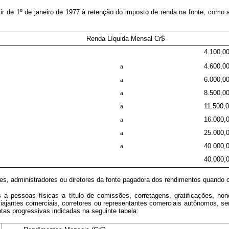
artir de 1º de janeiro de 1977 à retenção do imposto de renda na fonte, com
Renda Líquida Mensal Cr$
4.100,0
a
4.600,0
a
6.000,0
a
8.500,0
a
11.500,
a
16.000,
a
25.000,
a
40.000,
40.000,
ares, administradores ou diretores da fonte pagadora dos rendimentos quand
 a pessoas físicas a título de comissões, corretagens, gratificações, hon
ajantes comerciais, corretores ou representantes comerciais autônomos, sem
tas progressivas indicadas na seguinte tabela: