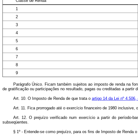
Classe de Renda
1
2
3
4
5
6
7
8
9
Parágrafo Único. Ficam também sujeitos ao imposto de renda na fonte
de gratificação ou participações no resultado, pagas ou creditadas a partir d
Art. 10. O Imposto de Renda de que trata o
artigo 14 da Lei nº 4.506
Art. 11. Fica prorrogado até o exercício financeiro de 1980 inclusive,
Art. 12. O prejuízo verificado num exercício a partir do período-
subseqüentes.
§ 1º - Entende-se como prejuízo, para os fins de Imposto de Renda o