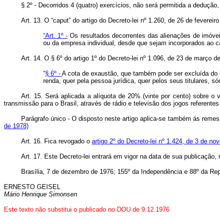
§ 2º - Decorridos 4 (quatro) exercícios, não será permitida a deduçã
Art. 13. O “caput” do artigo do Decreto-lei nº 1.260, de 26 de fevere
“Art. 1º -
Os resultados decorrentes das alienações de imóveis 
ou da empresa individual, desde que sejam incorporados ao ca
Art. 14. O § 6º do artigo 1º do Decreto-lei nº 1.096, de 23 de março 
“
§ 6º -
A cota de exaustão, que também pode ser excluída do l
renda, quer pela pessoa jurídica, quer pelos seus titulares, só
Art. 15. Será aplicada a alíquota de 20% (vinte por cento) sobre o
transmissão para o Brasil, através de rádio e televisão dos jogos refere
Parágrafo único - O disposto neste artigo aplica-se também ás reme
de 1978)
Art. 16. Fica revogado o
artigo 2º do Decreto-lei nº 1.424, de 3 de n
Art. 17. Este Decreto-lei entrará em vigor na data de sua publicação,
Brasília, 7 de dezembro de 1976; 155º da Independência e 88º da Rep
ERNESTO GEISEL
Mário Henrique Simonsen
Este texto não substitui o publicado no DOU de 9.12.1976