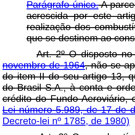
Parágrafo único.
A parcel
acrescida por este art
realização dos combustív
que se destinem ao con
Art. 2º O disposto n
novembro de 1964
, não se ap
do item II do seu artigo 13,
do Brasil S.A., à conta e ord
crédito do Fundo Aeroviário,
Lei número 5.989, de 17 de 
Decreto-lei nº 1785, de 1980)