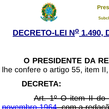
Pres
Subch
o
DECRETO-LEI N
1.490,
O PRESIDENTE DA R
lhe confere o artigo 55, item II
DECRETA:
Art. 1º O item II do
novembro 1964
, com a redaç