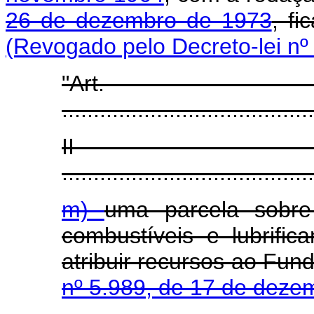
26 de dezembro de 1973
, fi
(Revogado pelo Decreto-lei nº
"Art
........................................
I
........................................
m)
uma parcela sobre
combustíveis e lubrific
atribuir recursos ao Fund
nº 5.989, de 17 de deze