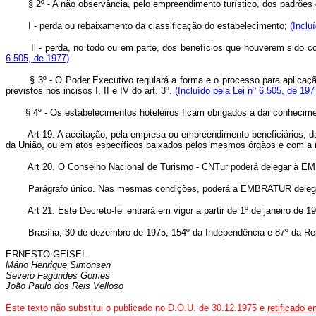
§ 2º - A não observância, pelo empreendimento turístico, dos padrões
I - perda ou rebaixamento da classificação do estabelecimento;
(Inclu
Il - perda, no todo ou em parte, dos benefícios que houverem sido con
6.505, de 1977)
§ 3º - O Poder Executivo regulará a forma e o processo para aplica
previstos nos incisos I, II e IV do art. 3º.
(Incluído pela Lei nº 6.505, de 197
§ 4º - Os estabelecimentos hoteleiros ficam obrigados a dar conhecim
Art 19. A aceitação, pela empresa ou empreendimento beneficiários,
da União, ou em atos específicos baixados pelos mesmos órgãos e com a me
Art 20. O Conselho NacionaI de Turismo - CNTur poderá delegar à EMB
Parágrafo único. Nas mesmas condições, poderá a EMBRATUR delegar suas
Art 21. Este Decreto-Iei entrará em vigor a partir de 1º de janeiro de 
Brasília, 30 de dezembro de 1975; 154º da Independência e 87º da Rep
ERNESTO GEISEL
Mário Henrique Simonsen
Severo Fagundes Gomes
João Paulo dos Reis Velloso
Este texto não substitui o publicado no D.O.U. de 30.12.1975 e
retificado 