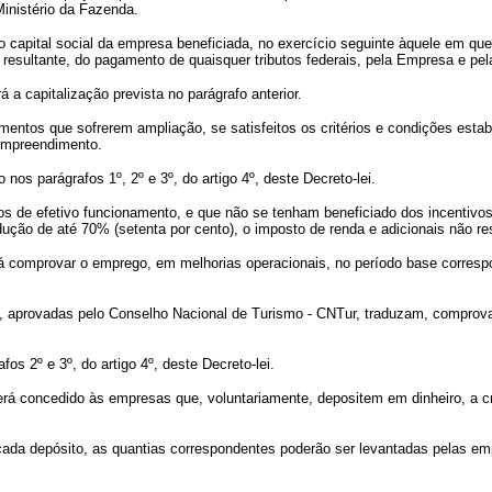
Ministério da Fazenda.
ao capital social da empresa beneficiada, no exercício seguinte àquele em qu
a resultante, do pagamento de quaisquer tributos federais, pela Empresa e pela
rá a capitalização prevista no parágrafo anterior.
dimentos que sofrerem ampliação, se satisfeitos os critérios e condições est
 empreendimento.
 nos parágrafos 1º, 2º e 3º, do artigo 4º, deste Decreto-lei.
 de efetivo funcionamento, e que não se tenham beneficiado dos incentivos 
dução de até 70% (setenta por cento), o imposto de renda e adicionais não res
omprovar o emprego, em melhorias operacionais, no período base correspond
provadas pelo Conselho Nacional de Turismo - CNTur, traduzam, comprova
s 2º e 3º, do artigo 4º, deste Decreto-lei.
6º será concedido às empresas que, voluntariamente, depositem em dinheiro,
da depósito, as quantias correspondentes poderão ser levantadas pelas emp