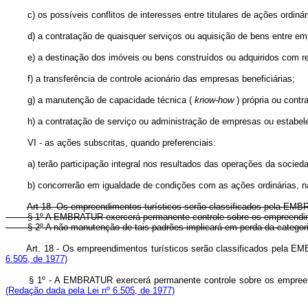
c) os possíveis conflitos de interesses entre titulares de ações ordinári
d) a contratação de quaisquer serviços ou aquisição de bens entre emp
e) a destinação dos imóveis ou bens construídos ou adquiridos com rec
f) a transferência de controle acionário das empresas beneficiárias;
g) a manutenção de capacidade técnica (
know-how
) própria ou contr
h) a contratação de serviço ou administração de empresas ou estabelec
VI - as ações subscritas, quando preferenciais:
a) terão participação integral nos resultados das operações da sociedade 
b) concorrerão em igualdade de condições com as ações ordinárias, na cap
Art 18. Os empreendimentos turísticos serão classificados pela EMB
§ 1º A EMBRATUR exercerá permanente controle sobre os empreendimentos
§ 2º A não manutenção de tais padrões implicará em perda da categoria n
Art. 18 - Os empreendimentos turísticos serão classificados pela 
6.505, de 1977)
§ 1º - A EMBRATUR exercerá permanente controle sobre os empreendi
(Redação dada pela Lei nº 6.505, de 1977)