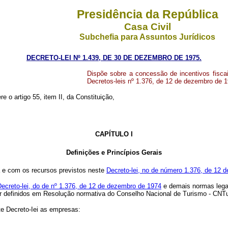
Presidência da República
Casa Civil
Subchefia para Assuntos Jurídicos
DECRETO-LEI Nº 1.439, DE 30 DE DEZEMBRO DE 1975.
Dispõe sobre a concessão de incentivos fiscais
Decretos-leis nº 1.376, de 12 de dezembro de 1
re o artigo 55, item II, da Constituição,
CAPÍTULO I
Definições e Princípios Gerais
ma e com os recursos previstos neste
Decreto-lei, no de número 1.376, de 12 
ecreto-lei, do de nº 1.376, de 12 de dezembro de 1974
e demais normas legai
 ser definidos em Resolução normativa do Conselho Nacional de Turismo - CNTu
te Decreto-Iei as empresas: