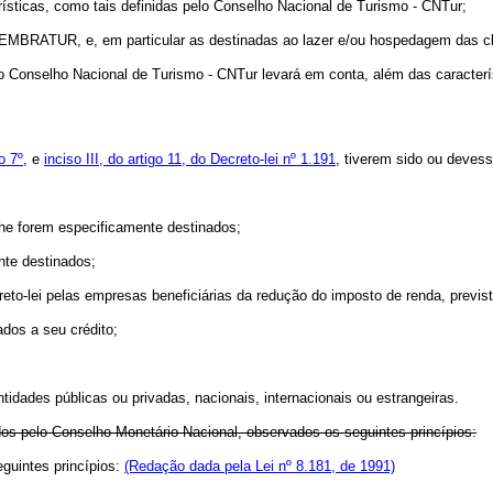
sticas, como tais definidas pelo Conselho Nacional de Turismo - CNTur;
EMBRATUR, e, em particular as destinadas ao lazer e/ou hospedagem das cl
onselho Nacional de Turismo - CNTur levará em conta, além das característi
o 7º
, e
inciso III, do artigo 11, do Decreto-lei nº 1.191
, tiverem sido ou deve
e forem especificamente destinados;
e destinados;
o-lei pelas empresas beneficiárias da redução do imposto de renda, prevista 
dos a seu crédito;
ades públicas ou privadas, nacionais, internacionais ou estrangeiras.
 pelo Conselho Monetário Nacional, observados os seguintes princípios:
guintes princípios:
(Redação dada pela Lei nº 8.181, de 1991)