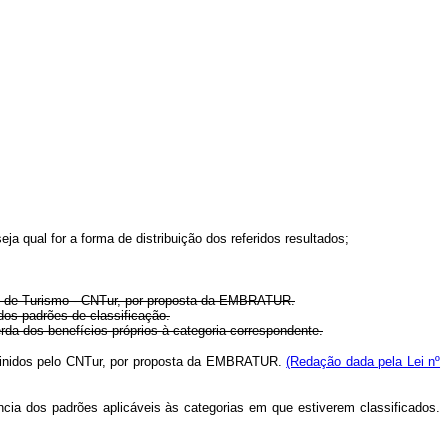
 qual for a forma de distribuição dos referidos resultados;
al de Turismo - CNTur, por proposta da EMBRATUR.
s padrões de classificação.
a dos benefícios próprios à categoria correspondente.
efinidos pelo CNTur, por proposta da EMBRATUR.
(Redação dada pela Lei nº
cia dos padrões aplicáveis às categorias em que estiverem classificados.