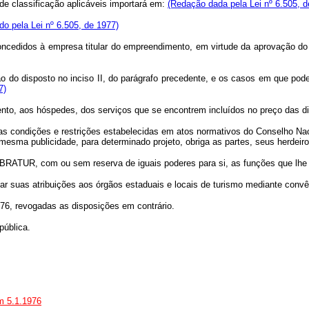
 de classificação aplicáveis importará em:
(Redação dada pela Lei nº 6.505, d
ído pela Lei nº 6.505, de 1977)
cedidos à empresa titular do empreendimento, em virtude da aprovação do
ção do disposto no inciso II, do parágrafo precedente, e os casos em que p
7)
ento, aos hóspedes, dos serviços que se encontrem incluídos no preço das di
 das condições e restrições estabelecidas em atos normativos do Conselho
sma publicidade, para determinado projeto, obriga as partes, seus herdeir
RATUR, com ou sem reserva de iguais poderes para si, as funções que lhe s
 atribuições aos órgãos estaduais e locais de turismo mediante convênio
1976, revogadas as disposições em contrário.
ública.
em 5.1.1976