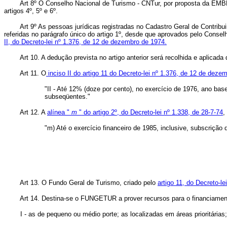
Art 8º O Conselho Nacional de Turismo - CNTur, por proposta da EMBR
artigos 4º, 5º e 6º.
Art 9º As pessoas jurídicas registradas no Cadastro Geral de Contribui
referidas no parágrafo único do artigo 1º, desde que aprovados pelo Cons
II, do Decreto-lei nº 1.376, de 12 de dezembro de 1974.
Art 10. A dedução prevista no artigo anterior será recolhida e aplica
Art 11. O
inciso II do artigo 11 do Decreto-lei nº 1.376, de 12 de deze
"II - Até 12% (doze por cento), no exercício de 1976, ano ba
subseqüentes."
Art 12. A
alínea "
m
" do artigo 2º, do Decreto-lei nº 1.338, de 28-7-74
,
"m) Até o exercício financeiro de 1985, inclusive, subscriçã
Art 13. O Fundo Geral de Turismo, criado pelo
artigo 11, do Decreto-l
Art 14. Destina-se o FUNGETUR a prover recursos para o financiamento 
I - as de pequeno ou médio porte; as localizadas em áreas prioritárias; a