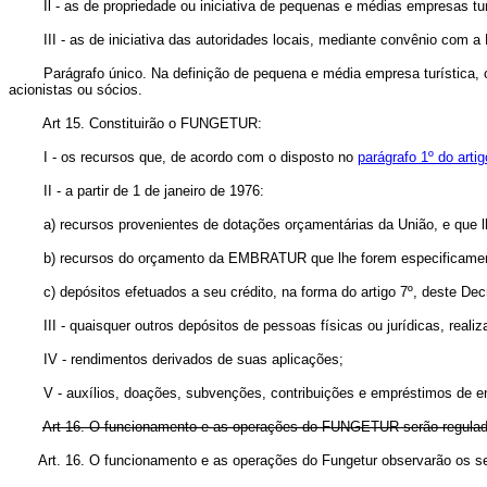
Il - as de propriedade ou iniciativa de pequenas e médias empresas turí
III - as de iniciativa das autoridades locais, mediante convênio com a 
Parágrafo único. Na definição de pequena e média empresa turística, o C
acionistas ou sócios.
Art 15. Constituirão o FUNGETUR:
I - os recursos que, de acordo com o disposto no
parágrafo 1º do artig
II - a partir de 1 de janeiro de 1976:
a) recursos provenientes de dotações orçamentárias da União, e que lh
b) recursos do orçamento da EMBRATUR que lhe forem especificament
c) depósitos efetuados a seu crédito, na forma do artigo 7º, deste Decret
III - quaisquer outros depósitos de pessoas físicas ou jurídicas, realiza
IV - rendimentos derivados de suas aplicações;
V - auxílios, doações, subvenções, contribuições e empréstimos de entid
Art 16. O funcionamento e as operações do FUNGETUR serão regulados
Art. 16. O funcionamento e as operações do Fungetur observarão os se