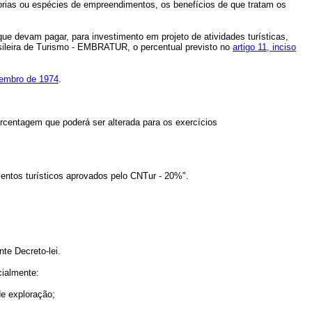
orias ou espécies de empreendimentos, os benefícios de que tratam os
 que devam pagar, para investimento em projeto de atividades turísticas,
sileira de Turismo - EMBRATUR, o percentual previsto no
artigo 11, inciso
zembro de 1974
.
ercentagem que poderá ser alterada para os exercícios
mentos turísticos aprovados pelo CNTur - 20%".
nte Decreto-lei.
cialmente:
de exploração;