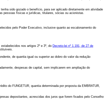
e tenha sido gozado o benefício, para ser aplicado diretamente em atividade
s pessoas físicas e jurídicas, titulares, sócias ou acionistas.
abelecidos pelo Poder Executivo, inclusive quanto ao escalonamento do
estabelecidos nos artigos 2º e 3º, do
Decreto-lei nº 1.191, de 27 de
tituíveis.
ente, de quantia igual ou superior ao dobro do valor da redução
damente, despesas de capital, sem implicarem em ampliação do
 a crédito do FUNGETUR, quantia determinada por proposta da EMBRATUR,
resas depositantes, acrescidas dos juros que forem fixados pelo Conselho