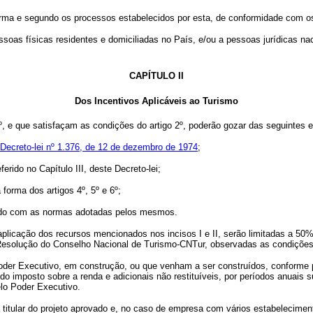
a e segundo os processos estabelecidos por esta, de conformidade com os 
soas físicas residentes e domiciliadas no País, e/ou a pessoas jurídicas n
CAPÍTULO II
Dos Incentivos Aplicáveis ao Turismo
o 1º, e que satisfaçam as condições do artigo 2º, poderão gozar das seguintes 
Decreto-lei nº 1.376, de 12 de dezembro de 1974
;
do no Capítulo III, deste Decreto-lei;
forma dos artigos 4º, 5º e 6º;
rdo com as normas adotadas pelos mesmos.
cação dos recursos mencionados nos incisos I e II, serão limitadas a 50% 
r Resolução do Conselho Nacional de Turismo-CNTur, observadas as condições 
 Poder Executivo, em construção, ou que venham a ser construídos, conforme
 imposto sobre a renda e adicionais não restituíveis, por períodos anuais su
elo Poder Executivo.
 titular do projeto aprovado e, no caso de empresa com vários estabelecimen