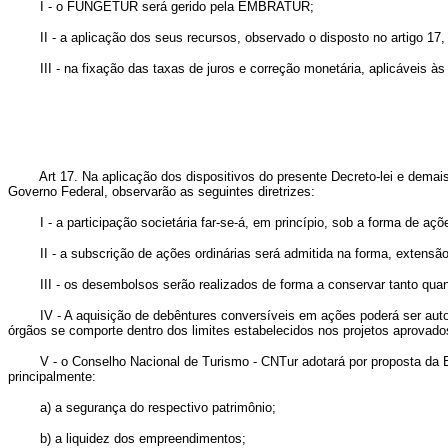
I - o FUNGETUR será gerido pela EMBRATUR;
II - a aplicação dos seus recursos, observado o disposto no artigo 17, po
III - na fixação das taxas de juros e correção monetária, aplicáveis à
Art 17. Na aplicação dos dispositivos do presente Decreto-lei e demais
Governo Federal, observarão as seguintes diretrizes:
I - a participação societária far-se-á, em princípio, sob a forma de açõe
II - a subscrição de ações ordinárias será admitida na forma, extensão,
III - os desembolsos serão realizados de forma a conservar tanto quanto 
IV - A aquisição de debêntures conversíveis em ações poderá ser autoriz
órgãos se comporte dentro dos limites estabelecidos nos projetos aprovados
V - o Conselho Nacional de Turismo - CNTur adotará por proposta da EM
principalmente:
a) a segurança do respectivo patrimônio;
b) a liquidez dos empreendimentos;