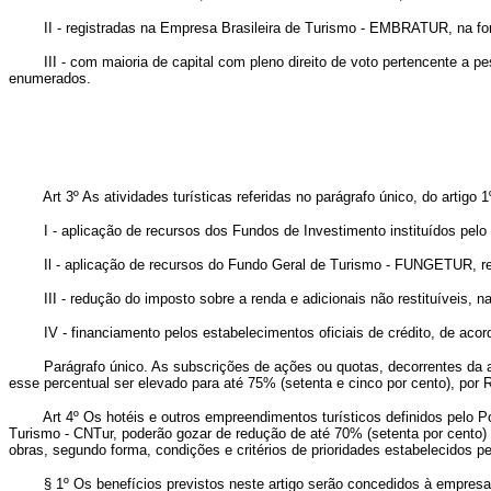
II - registradas na Empresa Brasileira de Turismo - EMBRATUR, na form
III - com maioria de capital com pleno direito de voto pertencente a pes
enumerados.
Art 3º As atividades turísticas referidas no parágrafo único, do artig
I - aplicação de recursos dos Fundos de Investimento instituídos pelo
Il - aplicação de recursos do Fundo Geral de Turismo - FUNGETUR, referi
III - redução do imposto sobre a renda e adicionais não restituíveis, na 
IV - financiamento pelos estabelecimentos oficiais de crédito, de aco
Parágrafo único. As subscrições de ações ou quotas, decorrentes da apli
esse percentual ser elevado para até 75% (setenta e cinco por cento), po
Art 4º Os hotéis e outros empreendimentos turísticos definidos pelo
Turismo - CNTur, poderão gozar de redução de até 70% (setenta por cento) do
obras, segundo forma, condições e critérios de prioridades estabelecidos p
§ 1º Os benefícios previstos neste artigo serão concedidos à empresa