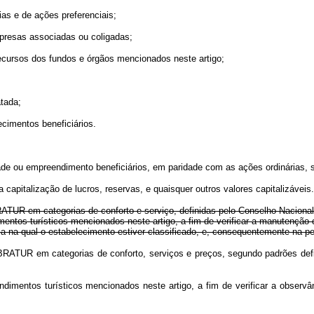
as e de ações preferenciais;
resas associadas ou coligadas;
ursos dos fundos e órgãos mencionados neste artigo;
atada;
imentos beneficiários.
ou empreendimento beneficiários, em paridade com as ações ordinárias, seja
italização de lucros, reservas, e quaisquer outros valores capitalizáveis.
RATUR em categorias de conforto e serviço, definidas pelo Conselho Nacion
 turísticos mencionados neste artigo, a fim de verificar a manutenção do
a qual o estabelecimento estiver classificado, e, consequentemente na perd
EMBRATUR em categorias de conforto, serviços e preços, segundo padrões d
mentos turísticos mencionados neste artigo, a fim de verificar a observân