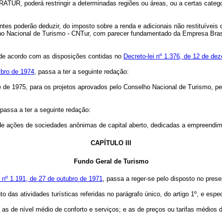
ATUR, poderá restringir a determinadas regiões ou áreas, ou a certas categ
ntes poderão deduzir, do imposto sobre a renda e adicionais não restituíveis
elho Nacional de Turismo - CNTur, com parecer fundamentado da Empresa Bra
da de acordo com as disposições contidas no
Decreto-lei nº 1.376, de 12 de de
mbro de 1974
, passa a ter a seguinte redação:
se de 1975, para os projetos aprovados pelo Conselho Nacional de Turismo, p
 passa a ter a seguinte redação:
o de ações de sociedades anônimas de capital aberto, dedicadas a empreendi
CAPÍTULO III
Fundo Geral de Turismo
ei nº 1.191, de 27 de outubro de 1971
, passa a reger-se pelo disposto no prese
das atividades turísticas referidas no parágrafo único, do artigo 1º, e espe
s de nível médio de conforto e serviços; e as de preços ou tarifas médios 