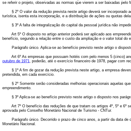
se referir o projeto, observadas as normas que vierem a ser baixadas pelo 
§ 2º O valor da redução prevista neste artigo deverá ser incorporado 
turística, isenta esta incorporação, e a distribuição de ações ou quotas del
§ 3º A falta de integralização do capital da pessoal jurídica não impedi
Art 5º O disposto no artigo anterior poderá ser aplicado aos empreen
benefício, segundo a relação entre o custo da ampliação e o valor total do
Parágrafo único. Aplica-se ao benefício previsto neste artigo o disposto
Art 6º As empresas que possuam hotéis com pelo menos 5 (cinco) anos
outubro de 1971
, poderão, até o exercício financeiro de 1978, pagar com re
§ 1º A fim de gozar da redução prevista neste artigo, a empresa deverá c
pretendida, em cada exercício.
§ 2º Somente serão consideradas melhorias operacionais aquelas que, a
empreendimento.
§ 3º Aplica-se ao benefício previsto neste artigo o disposto nos parágrafo
Art 7º O benefício das reduções de que tratam os artigos 4º, 5º e 
aprovada pelo Conselho Monetário Nacional de Turismo - CNTur.
Parágrafo único. Decorrido o prazo de cinco anos, a partir da data de ca
Monetário Nacional.