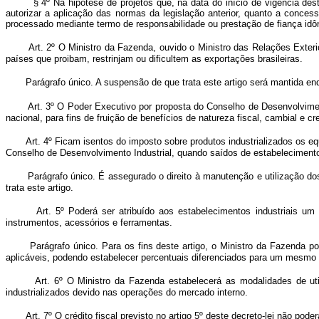
§ 4º Na hipótese de projetos que, na data do início de vigência de
autorizar a aplicação das normas da legislação anterior, quanto a conce
processado mediante termo de responsabilidade ou prestação de fiança id
Art. 2º O Ministro da Fazenda, ouvido o Ministro das Relações Exte
países que proibam, restrinjam ou dificultem as exportações brasileiras.
Parágrafo único. A suspensão de que trata este artigo será mantida en
Art. 3º O Poder Executivo por proposta do Conselho de Desenvolviment
nacional, para fins de fruição de benefícios de natureza fiscal, cambial e cre
Art. 4º Ficam isentos do imposto sobre produtos industrializados os e
Conselho de Desenvolvimento Industrial, quando saídos de estabelecimento i
Parágrafo único. É assegurado o direito à manutenção e utilização do
trata este artigo.
Art. 5º Poderá ser atribuído aos estabelecimentos industriais u
instrumentos, acessórios e ferramentas.
Parágrafo único. Para os fins deste artigo, o Ministro da Fazenda po
aplicáveis, podendo estabelecer percentuais diferenciados para um mesmo 
Art. 6º O Ministro da Fazenda estabelecerá as modalidades de uti
industrializados devido nas operações do mercado interno.
Art. 7º O crédito fiscal previsto no artigo 5º deste decreto-lei não pod