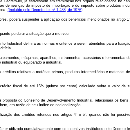
ste Decreto-lei, já estivessem em tramitação nos órgãos relacionados no
cap
ssão de isenção do imposto de importação e do imposto sobre produtos indus
ônea.
(Incluído pelo Decreto-Lei nº 1.488, de 1976)
riores, poderá suspender a aplicação dos benefícios mencionados no artigo
quanto perdurar a situação que a motivou.
o Industrial definirá as normas e critérios a serem atendidos para a fixaçã
ditícia.
quipamentos, máquinas, aparelhos, instrumentos, acessórios e ferramentas de
ndustrial ou equiparado a industrial.
s créditos relativos a matérias-primas, produtos intermediários e materiai
m crédito fiscal de até 15% (quinze por cento) calculado sobre o valor de
r proposta do Conselho de Desenvolvimento Industrial, relacionará os bens a
bem, em razão de seu índice de nacionalização.
lização dos créditos referidos nos artigos 4º e 5º, quando não for possí
erá ser utilizado cumulativamente com os incentivos instituídos pelo Decreto-I