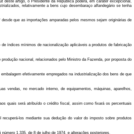
ut
deste artigo, o Presidente da República poderá, em caráter excepcional,
trializados, relativamente a bens cujo desembaraço alfandegário se tenha
 1º desde que as importações amparadas pelos mesmos sejam originárias de
o de índices mínimos de nacionalização aplicáveis a produtos de fabricação
 produção nacional, relacionados pelo Ministro da Fazenda, por proposta do
s de embalagem efetivamente empregados na industrialização dos bens de que
 suas vendas, no mercado interno, de equipamentos, máquinas, aparelhos,
os quais será atribuído o crédito fiscal, assim como fixará os percentuais
vel recuperá-los mediante sua dedução do valor do imposto sobre produtos
ei número 1.335, de 8 de julho de 1974, e alterações posteriores.