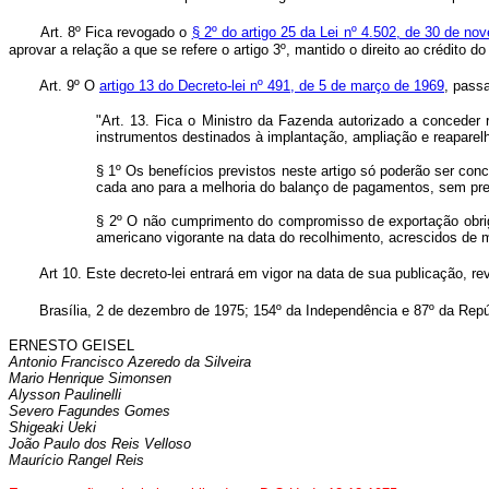
Art. 8º Fica revogado o
§ 2º do artigo 25 da Lei nº 4.502, de 30 de n
aprovar a relação a que se refere o artigo 3º, mantido o direito ao crédito d
Art. 9º O
artigo 13 do Decreto-lei nº 491, de 5 de março de 1969
, passa
"Art. 13. Fica o Ministro da Fazenda autorizado a conceder
instrumentos destinados à implantação, ampliação e reapa
§ 1º Os benefícios previstos neste artigo só poderão ser co
cada ano para a melhoria do balanço de pagamentos, sem pre
§ 2º O não cumprimento do compromisso de exportação obrig
americano vigorante na data do recolhimento, acrescidos de mul
Art 10. Este decreto-lei entrará em vigor na data de sua publicação, r
Brasília, 2 de dezembro de 1975; 154º da Independência e 87º da Repú
ERNESTO GEISEL
Antonio Francisco Azeredo da Silveira
Mario Henrique Simonsen
Alysson Paulinelli
Severo Fagundes Gomes
Shigeaki Ueki
João Paulo dos Reis Velloso
Maurício Rangel Reis