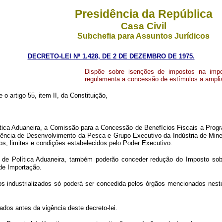
Presidência da República
Casa Civil
Subchefia para Assuntos Jurídicos
DECRETO-LEI Nº 1.428, DE 2 DE DEZEMBRO DE 1975.
Dispõe sobre isenções de impostos na import
regulamenta a concessão de estímulos a amplia
 o artigo 55, item II, da Constituição,
lítica Aduaneira, a Comissão para a Concessão de Benefícios Fiscais a Pro
ência de Desenvolvimento da Pesca e Grupo Executivo da Indústria de Min
s, limites e condições estabelecidos pelo Poder Executivo.
 de Política Aduaneira, também poderão conceder redução do Imposto sobr
de Importação.
s industrializados só poderá ser concedida pelos órgãos mencionados neste
ados antes da vigência deste decreto-lei.