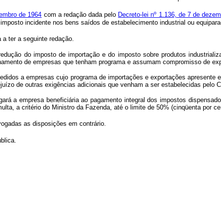
ovembro de 1964
com a redação dada pelo
Decreto-lei nº 1.136, de 7 de deze
o imposto incidente nos bens saídos de estabelecimento industrial ou equiparado
 a ter a seguinte redação.
 redução do imposto de importação e do imposto sobre produtos industrial
relhamento de empresas que tenham programa e assumam compromisso de exp
ncedidos a empresas cujo programa de importações e exportações apresente 
juízo de outras exigências adicionais que venham a ser estabelecidas pelo
ará a empresa beneficiária ao pagamento integral dos impostos dispensados
ta, a critério do Ministro da Fazenda, até o limite de 50% (cinqüenta por cen
evogadas as disposições em contrário.
blica.