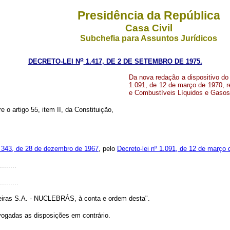
Presidência da República
Casa Civil
Subchefia para Assuntos Jurídicos
o
DECRETO-LEI N
1.417, DE 2 DE SETEMBRO DE 1975.
Da nova redação a dispositivo do 
1.091, de 12 de março de 1970, r
e Combustíveis Líquidos e Gaso
e o artigo 55, item II, da Constituição,
º 343, de 28 de dezembro de 1967
, pelo
Decreto-lei nº 1.091, de 12 de março
........
.........
eiras S.A. - NUCLEBRÁS, à conta e ordem desta".
evogadas as disposições em contrário.