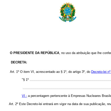
O PRESIDENTE DA REPÚBLICA
, no uso da atribuição que lhe confer
DECRETA:
Art. 1º O item VI, acrescentado ao § 1º, do artigo 3º, do
Decreto-lei n
"§ 1º ..................................................................................
.........................................................................................
VI -
a percentagem pertencente à Empresas Nucleares Brasil
Art. 2º Este Decreto-lei entrará em vigor na data de sua publicação, r