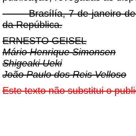
BrasíIía, 7 de janeiro de 
da República.
ERNESTO GEISEL
Mário Henrique Simonsen
Shigeaki Ueki
João Paulo dos Reis Velloso
Este texto não substitui o pub