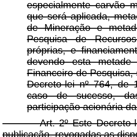
especialmente carvão mi
que será aplicada, met
de Mineração e metad
Pesquisa de Recursos
próprias, e financiame
devendo esta metade 
Financeiro de Pesquisa, 
Decreto-lei nº 764, de
caso de sucesso, das
participação acionária 
Art. 2º Este Decreto-lei 
publicação, revogadas as disp