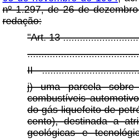
nº 1.297, de 26 de dezembro
redação:
"Art. 13 .............................
........................................
II - ..................................
j) uma parcela sobre
combustíveis automotivo
do gás liquefeito de pet
cento), destinada a atr
geológicas e tecnológi