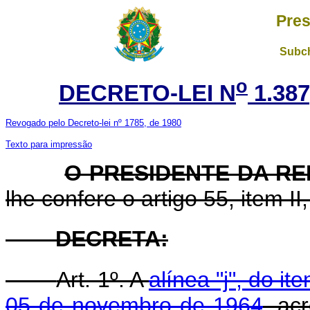
Pres
Subch
o
DECRETO-LEI N
1.387
Revogado pelo Decreto-lei nº 1785, de 1980
Texto para impressão
O PRESIDENTE DA RE
lhe confere o artigo 55, item II
DECRETA:
Art. 1º. A
alínea "j", do it
05 de novembro de 1964
, ac