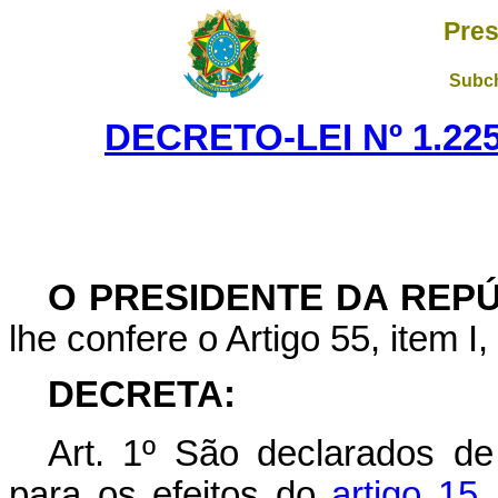
Pres
Subch
DECRETO-LEI Nº 1.225
O PRESIDENTE DA REP
lhe confere o Artigo 55, item I
DECRETA:
Art
. 1º São declarados de
para os efeitos do
artigo 15,