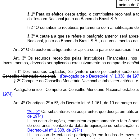
acima de 7
§ 1º Para os efeitos deste artigo, o contribuinte recolherá 
do Tesouro Nacional junto ao Banco do Brasil S.A.
§ 2º O contribuinte receberá, juntamente com a notificação de
§ 3º A cautela a que se refere o parágrafo anterior será apr
Nacional, junto ao Banco do Brasil S.A., nos vencimentos das
Art
. 2º O disposto no artigo anterior aplica-se a partir do exercício fin
Art
. 3º Os recursos recebidos pelas Instituições Financeiras, no
Investimentos, devendo ser aplicados exclusivamente na compra de debênt
§ 1º Dos recursos captados, 25 (vinte e cinco por cento) serão 
Conselho Monetário Nacional.
(Revogado pelo Decreto-lei nº 1.338, de 197
§ 2º Compete ao Conselho Monetário Nacional estabelecer critérios e 
Parágrafo único - Compete ao Conselho Monetário Nacional estabelecer
1974)
Art
. 4º Os artigos 2º a 5º, do Decreto-lei nº 1.161, de 19 de março d
“Art. 2º
Os subscritores ou adquirentes que desejarem utilizar 
de 1974)
I - no caso de ações, comunicar expressamente o fato à socied
de dois anos, contado da data de aquisição ou subscrição; n
Decreto-Lei nº 1.338, de 1974)
II - no caso de cotas de participação em fundos de investim