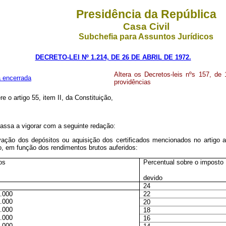
Presidência da República
Casa Civil
Subchefia para Assuntos Jurídicos
DECRETO-LEI Nº 1.214, DE 26 DE ABRIL DE 1972.
Altera os Decretos-leis nºs 157, de
a encerrada
providências
e o artigo 55, item II, da Constituição,
 passa a vigorar com a seguinte redação:
vação dos depósitos ou aquisição dos certificados mencionados no artigo a
, em função dos rendimentos brutos auferidos:
os
Percentual sobre o imposto
devido
24
0.000
22
0.000
20
0.000
18
0.000
16
0.000