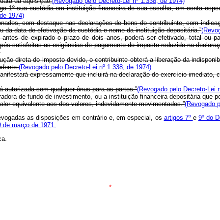
 data da aquisição;
(Revogado pelo Decreto-Lei nº 1.338, de 1974)
tigo 1º sua custódia em instituição financeira de sua escolha, em conta espe
 de 1974)
acionados, com destaque nas declarações de bens do contribuinte, com indic
u da data de efetivação da custódia e nome da instituição depositária.”
(Revog
antes de expirado o prazo de dois anos, poderá ser efetivado, total ou par
, após satisfeitas as exigências de pagamento do imposto reduzido na declar
.
ção direta do imposto devido, o contribuinte obterá a liberação da indisponi
ndente.
(Revogado pelo Decreto-Lei nº 1.338, de 1974)
anifestará expressamente que incluirá na declaração do exercício imediato,
rá autorizada sem qualquer ônus para as partes.”
(Revogado pelo Decreto-Lei n
radora de fundo de investimento, ou a instituição financeira depositária que
e valor equivalente aos dos valores, indevidamente movimentados.”
(Revogado pe
 revogadas as disposições em contrário e, em especial, os
artigos 7º
e
9º do D
19 de março de 1971.
ca.
*