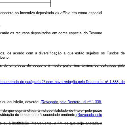
spondente ao incentivo depositada
ex
officio
em conta especial
.
 sacarão os recursos depositados em conta especial do Tesouro
dos, de acordo com a diversificação a que estão sujeitos os Fundos de
berto.
vas de empresas de pequeno e médio porte, nos termos conceituados pelo
Renumerado do parágrafo 2º com nova redação pelo Decreto-lei nº 1.338, de
ão ou aquisição, deverão:
(Revogado pelo Decreto-Lei nº 1.338,
 de que seja anotada a indisponibilidade do título, pelo prazo
estituição do documento à sociedade emitente;
(Revogado pelo
 ou à instituição interveniente, a fim de que seja anotada a