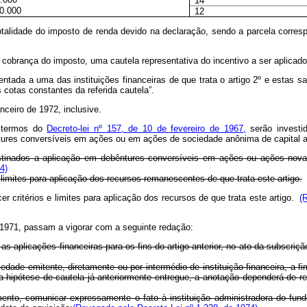
14
0.000
12
a totalidade do imposto de renda devido na declaração, sendo a parcela corre
 cobrança do imposto, uma cautela representativa do incentivo a ser aplicado
esentada a uma das instituições financeiras de que trata o artigo 2º e estas
 cotas constantes da referida cautela”.
anceiro de 1972, inclusive.
s termos do
Decreto-lei nº 157, de 10 de fevereiro de 1967,
serão investi
ures conversíveis em ações ou em ações de sociedade anônima de capital a
destinados a aplicação em debêntures conversíveis em ações ou ações no
4)
limites para aplicação dos recursos remanescentes de que trata este artigo.
 critérios e limites para aplicação dos recursos de que trata este artigo.
(
e 1971, passam a vigorar com a seguinte redação:
as aplicações financeiras para os fins do artigo anterior, no ato da subscriç
ade emitente, diretamente ou por intermédio de instituição financeira, a fim
a hipótese de cautela já anteriormente entregue, a anotação dependerá de r
ento, comunicar expressamente o fato à instituição administradora do fundo