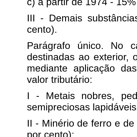
c) a partir de 1974 - 15%
III - Demais substânci
cento).
Parágrafo único. No c
destinadas ao exterior, 
mediante aplicação das
valor tributário:
I - Metais nobres, pe
semipreciosas lapidáveis
II - Minério de ferro e 
por cento);