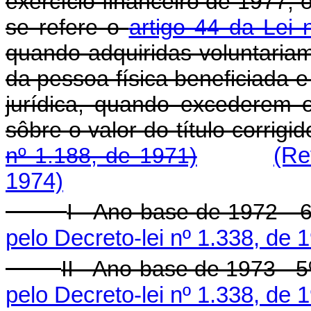
exercício financeiro de 1977, o
se refere o
artigo 44 da Lei
quando adquiridas voluntariam
da pessoa física beneficiada e
jurídica, quando excederem o
sôbre o valor do título corrig
nº 1.188, de 1971)
(Re
1974)
I - Ano-base de 1972 - 6
pelo Decreto-lei nº 1.338, de 
II - Ano-base de 1973 - 5
pelo Decreto-lei nº 1.338, de 