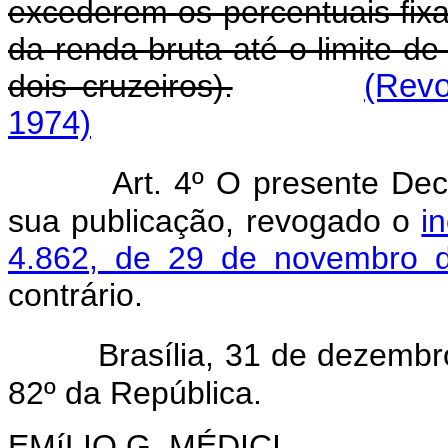
excederem os percentuais fixa
da renda bruta até o limite d
dois cruzeiros).
(Revo
1974)
Art. 4º O presente Dec
sua publicação, revogado o
i
4.862, de 29 de novembro 
contrário.
Brasília, 31 de dezemb
82º da República.
EMíLIO G. MÉDICI