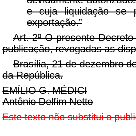
devidamente autorizados
e cuja liquidação se
exportação.”
Art
. 2º O presente Decreto-
publicação, revogadas as disp
Brasília, 21 de dezembro d
da República.
EMÍLIO G. MÉDICI
Antônio Delfim Netto
Este texto não substitui o pub