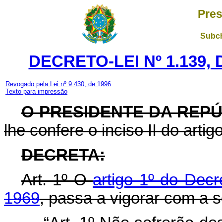
Pres
Subch
DECRETO-LEI Nº 1.139,
Revogado pela Lei nº 9.430, de 1996
Texto para impressão
O PRESIDENTE DA REP
lhe confere o inciso II do arti
DECRETA:
Art
. 1º O
artigo 1º do Decr
1969
, passa a vigorar com a 