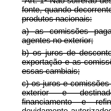
“Art. 1º Não sofrerão d
fonte, quando decorrent
produtos nacionais:
a) as comissões paga
agentes no exterior;
b) os juros de desconto
exportação e as comiss
essas cambiais;
c) os juros e comissões 
exterior e destinad
financiamento e refi