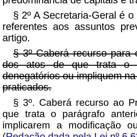
predominância de capitais e tr
§ 2º A Secretaria-Geral é o
referentes aos assuntos pre
artigo.
§ 3º Caberá recurso para
dos atos de que trata o p
denegatórios ou impliquem na
praticados.
§ 3º. Caberá recurso ao P
que trata o parágrafo anter
implicarem a modificação o
(Redação dada pela Lei nº 6.6