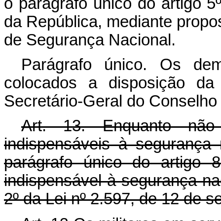
o parágrafo único do artigo 5
da República, mediante propo
de Segurança Nacional.
Parágrafo único. Os dema
colocados a disposição da
Secretário-Geral do Conselho
Art. 13. Enquanto não
indispensáveis à segurança 
parágrafo único do artigo 
indispensável à segurança nac
2º da Lei nº 2.597, de 12 de 