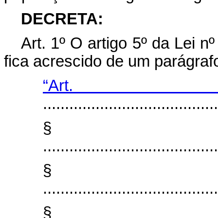
DECRETA:
Art
. 1º O artigo 5º da Lei 
fica acrescido de um parágraf
“Ar
........................................
§
........................................
§
........................................
§