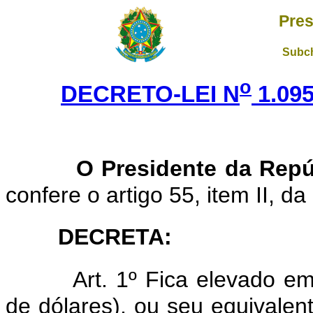
Pres
Subch
o
DECRETO-LEI N
1.09
O Presidente da Repú
confere o artigo 55, item II, da
DECRETA:
Art. 1º Fica elevado e
de dólares), ou seu equivalen