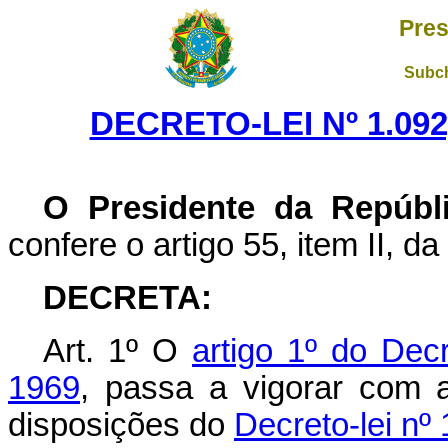
Pres
Subch
DECRETO-LEI Nº 1.092
O Presidente da Repúbl
confere o artigo 55, item II, da
DECRETA:
Art
. 1º O
artigo 1º do Dec
1969
, passa a vigorar com a
disposições do
Decreto-lei nº