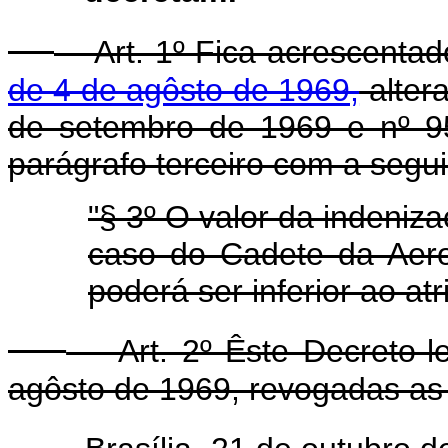
Art. 1º Fica acrescenta
de 4 de agôsto de 1969,
altera
de setembro de 1969 e nº 9
parágrafo terceiro com a segu
"§ 3º O valor da indeniza
caso do Cadete da Aero
poderá ser inferior ao a
Art. 2º Êste Decreto-lei
agôsto de 1969, revogadas as 