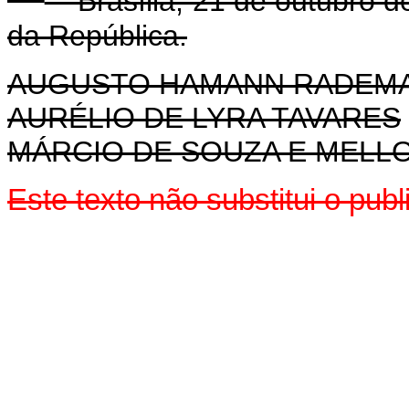
Brasília, 21 de outubro d
da República.
AUGUSTO HAMANN RADEM
AURÉLIO DE LYRA TAVARES
MÁRCIO DE SOUZA E MELL
Este texto não substitui o pu