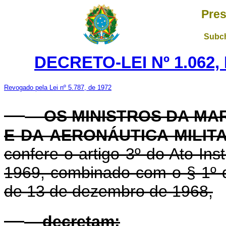
Pres
Subch
DECRETO-LEI Nº 1.062,
Revogado pela Lei nº 5.787, de 1972
OS MINISTROS DA MAR
E DA AERONÁUTICA MILIT
confere o artigo 3º do Ato Ins
1969, combinado com o § 1º do 
de 13 de dezembro de 1968,
decretam: