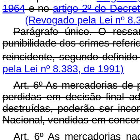
1964
e no
artigo 2º do Decre
(Revogado pela Lei nº 8.
Parágrafo único. O ress
punibilidade dos crimes referid
reincidente, segundo definido n
pela Lei nº 8.383, de 1991)
Art
. 6º As mercadorias de 
perdidas em decisão final a
destruídas, poderão ser inc
Nacional, vendidas em concorr
Art. 6º As mercadorias nac