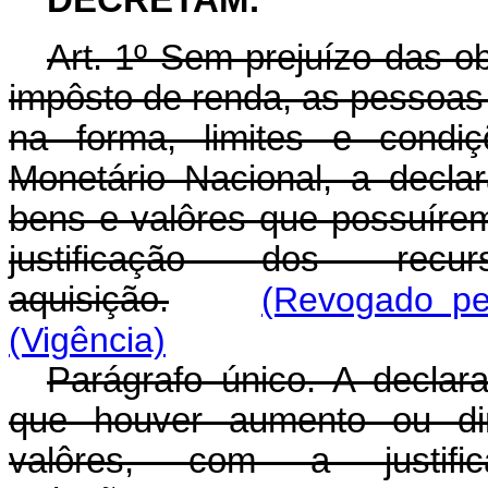
DECRETAM:
Art
. 1º Sem prejuízo das ob
impôsto de renda, as pessoas f
na forma, limites e condiç
Monetário Nacional, a decla
bens e valôres que possuírem
justificação dos re
aquisição.
(Revogado pe
(Vigência)
Parágrafo único. A declar
que houver aumento ou dim
valôres, com a justi