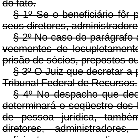
do fato.
§ 1º Se o beneficiário fôr 
seus diretores, administradore
§ 2º No caso do parágrafo a
veementes de locupletament
prisão de sócios, prepostos ou
§ 3º O Juiz que decretar a 
Tribunal Federal de Recursos.
§ 4º No despacho que decre
determinará o seqüestro dos b
de pessoa jurídica, també
diretores, administradores