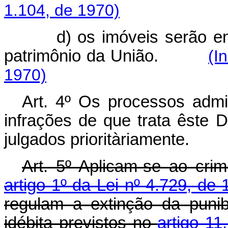
1.104, de 1970)
d) os imóveis serão e
patrimônio da União.
(I
1970)
Art
. 4º Os processos admini
infrações de que trata êste D
julgados prioritàriamente.
Art
. 5º Aplicam-se ao crim
artigo 1º da Lei nº 4.729, de
regulam a extinção da punib
idébita previstos no
artigo 11