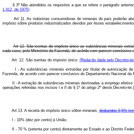
§ 3º Não atendidos os requisitos a que se refere o parágrafo anterio
1.412, de 1975)
Art 11. As indústrias consumidoras de minerais do país poderão ab
impôsto sôbre produtos industrializados devidos por êsses estabelecimento
Art 12. São isentas do impôsto único as substâncias minerais extraí
cada caso, pelo Ministério da Fazenda, de acôrdo com parecer conclusivo 
Art. 12. São isentas do imposto único:
(Redação dada pelo Decreto-lei
I - As substâncias minerais extraídas por titular de autorização de pe
Fazenda, de acordo com parecer conclusivo do Departamento Nacional da P
II - A extração de substâncias minerais destinadas a emprego efetivo na
operações referidas nos incisos I e II do § 1º do artigo 2º deste Decreto-lei.
Art 13. A receita do impôsto único sôbre minerais,
deduzidos 0,5% (cin
I - 10% (dez por cento) à União;
II - 70 % (setenta por cento) diretamente ao Estado e ao Distrito Federal 