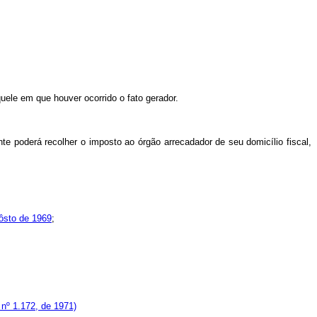
uele em que houver ocorrido o fato gerador.
e poderá recolher o imposto ao órgão arrecadador de seu domicílio fiscal,
gôsto de 1969
;
 nº 1.172, de 1971)