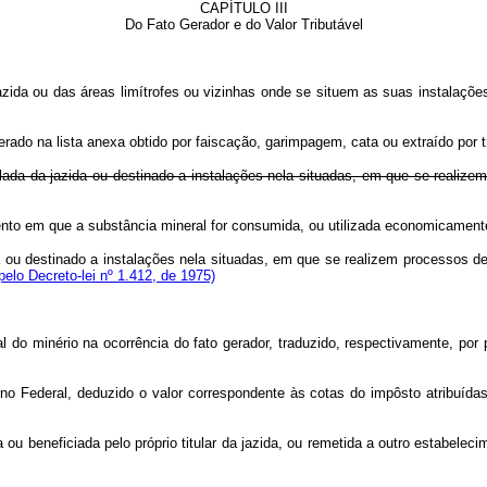
CAPÍTULO III
Do Fato Gerador e do Valor Tributável
azida ou das áreas limítrofes ou vizinhas onde se situem as suas instalações 
ado na lista anexa obtido por faiscação, garimpagem, cata ou extraído por t
ulada da jazida ou destinado a instalações nela situadas, em que se realize
mento em que a substância mineral for consumida, ou utilizada economicamen
a ou destinado a instalações nela situadas, em que se realizem processos d
elo Decreto-lei nº 1.412, de 1975)
 minério na ocorrência do fato gerador, traduzido, respectivamente, por p
ederal, deduzido o valor correspondente às cotas do impôsto atribuídas 
 beneficiada pelo próprio titular da jazida, ou remetida a outro estabele