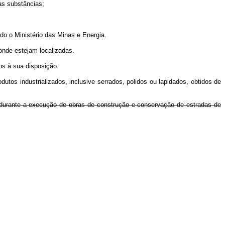
as substâncias;
o o Ministério das Minas e Energia.
nde estejam localizadas.
os à sua disposição.
dutos industrializados, inclusive serrados, polidos ou lapidados, obtidos de
 durante a execução de obras de construção e conservação de estradas de