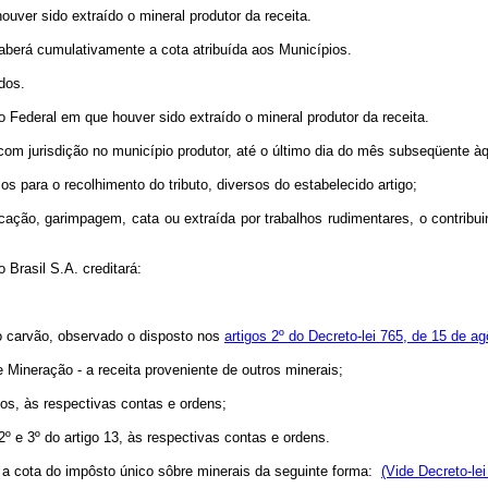
uver sido extraído o mineral produtor da receita.
berá cumulativamente a cota atribuída aos Municípios.
dos.
 Federal em que houver sido extraído o mineral produtor da receita.
 com jurisdição no município produtor, até o último dia do mês subseqüente àq
ara o recolhimento do tributo, diversos do estabelecido artigo;
o, garimpagem, cata ou extraída por trabalhos rudimentares, o contribuint
Brasil S.A. creditará:
o carvão, observado o disposto nos
artigos 2º do Decreto-lei 765, de 15 de a
Mineração - a receita proveniente de outros minerais;
ios, às respectivas contas e ordens;
2º e 3º do artigo 13, às respectivas contas e ordens.
ão a cota do impôsto único sôbre minerais da seguinte forma:
(Vide Decreto-lei