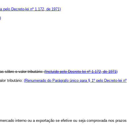
 pelo Decreto-lei nº 1.172, de 1971)
)
s sôbre o valor tributário:
(Incluído pelo Decreto-lei nº 1.172, de 1971)
lor tributário:
(Renumerado do Parágrafo único para § 1º pelo Decreto-lei nº
o mercado interno ou a exportação se efetive ou seja comprovada nos prazos