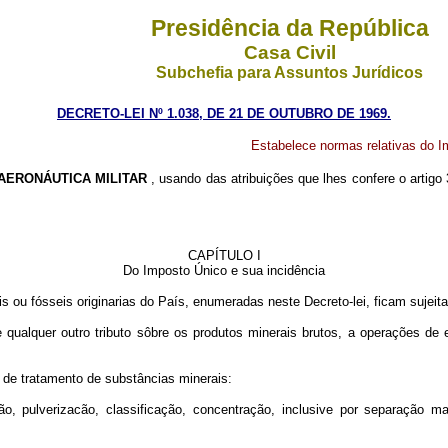
Presidência da República
Casa Civil
Subchefia para Assuntos Jurídicos
DECRETO-LEI Nº 1.038, DE 21 DE OUTUBRO DE 1969.
Estabelece normas relativas do I
ERONÁUTICA MILITAR
, usando das atribuições que lhes confere o artigo
CAPÍTULO I
Do Imposto Único e sua incidência
is ou fósseis originarias do País, enumeradas neste Decreto-lei, ficam sujeit
e qualquer outro tributo sôbre os produtos minerais brutos, a operações de
de tratamento de substâncias minerais:
lverizacão, classificação, concentração, inclusive por separação mag