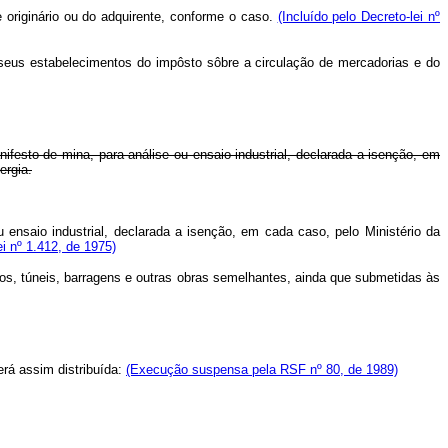
te originário ou do adquirente, conforme o caso.
(Incluído pelo Decreto-lei nº
 seus estabelecimentos do impôsto sôbre a circulação de mercadorias e do
ifesto de mina, para análise ou ensaio industrial, declarada a isenção, em
ergia.
nsaio industrial, declarada a isenção, em cada caso, pelo Ministério da
ei nº 1.412, de 1975)
s, túneis, barragens e outras obras semelhantes, ainda que submetidas às
rá assim distribuída:
(Execução suspensa pela RSF nº 80, de 1989)