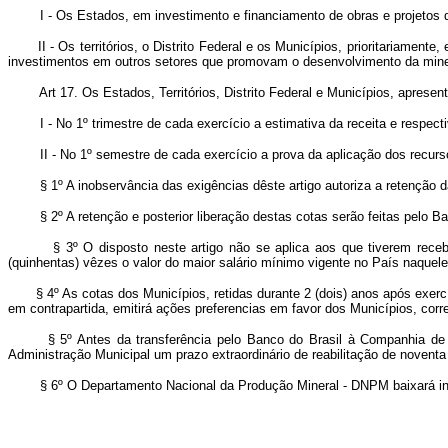
I - Os Estados, em investimento e financiamento de obras e projetos q
II - Os territórios, o Distrito Federal e os Municípios, prioritariame
investimentos em outros setores que promovam o desenvolvimento da min
Art 17. Os Estados, Territórios, Distrito Federal e Municípios, apresen
I - No 1º trimestre de cada exercício a estimativa da receita e respecti
II - No 1º semestre de cada exercício a prova da aplicação dos recursos 
§ 1º A inobservância das exigências dêste artigo autoriza a retenção d
§ 2º A retenção e posterior liberação destas cotas serão feitas pelo Banc
§ 3º O disposto neste artigo não se aplica aos que tiverem recebido, 
(quinhentas) vêzes o valor do maior salário mínimo vigente no País naquele
§ 4º As cotas dos Municípios, retidas durante 2 (dois) anos após exe
em contrapartida, emitirá ações preferencias em favor dos Municípios, cor
§ 5º Antes da transferência pelo Banco do Brasil à Companhia de 
Administração Municipal um prazo extraordinário de reabilitação de noventa
§ 6º O Departamento Nacional da Produção Mineral - DNPM baixará in