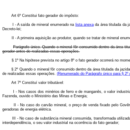
Art 6º Constitui fato gerador do impôsto:
I - A saída de mineral enumerado na
lista anexa
da área titulada da j
Decreto-lei;
II - A primeira aquisição ao produtor, quando se tratar de mineral enumer
Parágrafo único. Quando o mineral fôr consumido dentro da área tit
gerador antes de realizadas essas operações.
§ 1º Na hipótese prevista no artigo 8º o fato gerador ocorrerá no mo
§ 2º Quando o mineral fôr consumido dentro da área titulada da jazid
de realizadas essas operações.
(Renumerado do Parágrafo único para § 2º p
Art 7º Constituí valor tributável:
I - Nos casos dos minérios de ferro e de manganês, o valor industrial do
Fazenda, ouvido o Ministério das Minas e Energia;
II - No caso do carvão mineral, o preço de venda fixado pelo Govêrno F
geradoras de energia elétrica.
III - No caso de substância mineral consumida, transformada utilizada ou
interdependência, o seu valor industrial na ocorrência do fato gerador;