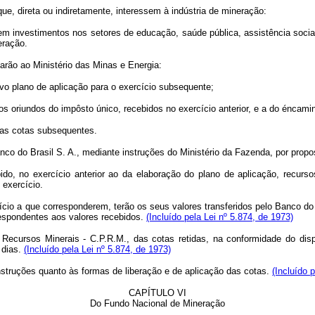
ue, direta ou indiretamente, interessem à indústria de mineração:
nte, em investimentos nos setores de educação, saúde pública, assistência so
eração.
tarão ao Ministério das Minas e Energia:
vo plano de aplicação para o exercício subsequente;
oriundos do impôsto único, recebidos no exercício anterior, e a do éncami
as cotas subsequentes.
o do Brasil S. A., mediante instruções do Ministério da Fazenda, por propos
no exercício anterior ao da elaboração do plano de aplicação, recursos 
 exercício.
rcício a que corresponderem, terão os seus valores transferidos pelo Banco 
respondentes aos valores recebidos.
(Incluído pela Lei nº 5.874, de 1973)
Recursos Minerais - C.P.R.M., das cotas retidas, na conformidade do disp
 dias.
(Incluído pela Lei nº 5.874, de 1973)
struções quanto às formas de liberação e de aplicação das cotas.
(Incluído 
CAPÍTULO VI
Do Fundo Nacional de Mineração