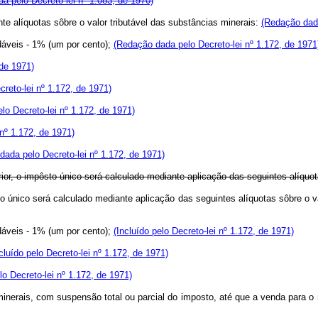
a pelo Decreto-lei nº 1.083, de 1970)
te alíquotas sôbre o valor tributável das substâncias minerais:
(Redação dada
áveis - 1% (um por cento);
(Redação dada pelo Decreto-lei nº 1.172, de 1971
 de 1971)
creto-lei nº 1.172, de 1971)
elo Decreto-lei nº 1.172, de 1971)
 nº 1.172, de 1971)
dada pelo Decreto-lei nº 1.172, de 1971)
or, o impôsto único será calculado mediante aplicação das seguintes alíquota
o único será calculado mediante aplicação das seguintes alíquotas sôbre o va
áveis - 1% (um por cento);
(Incluído pelo Decreto-lei nº 1.172, de 1971)
cluído pelo Decreto-lei nº 1.172, de 1971)
lo Decreto-lei nº 1.172, de 1971)
minerais, com suspensão total ou parcial do imposto, até que a venda para 