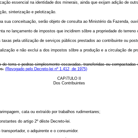
ão essencial na identidade dos minerais, ainda que exijam adição de outr
o, sinterização e pelotização.
sua conceituação, serão objeto de consulta ao Ministério da Fazenda, ouvid
 no lançamento de impostos que incidirem sôbre a propriedade do terreno o
xas pela utilização de serviços públicos prestados ao contribuinte ou post
rialização e não exclui a dos impostos sôbre a produção e a circulação de pro
ão de terra e pedras simplesmente escavadas, transferidas ou compactadas
es.
(Revogado pelo Decreto-lei nº 1.412, de 1975)
CAPíTULO II
Dos Contribuintes
rimpagem, cata ou extraído por trabalhos rudimentares;
stantes do artigo 2º dêste Decreto-lei.
 transportador, o adquirente e o consumidor.