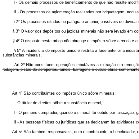
II - Os demais processos de beneficiamento de que não resulte modificaç
III - Os processos de aglomeração realizados por briquetagem, nodulaçã
§ 2º Os processos citados no parágrafo anterior, passíveis de dúvida na 
§ 3º O valor dos depósitos ou jazidas minerais não será levado em conta
§ 4º O disposto neste artigo não abrange o impôsto sôbre a renda e as ta
§ 5º A incidência do impôsto único é restrita à fase anterior à indust
substâncias minerais.
Art 3º Não constituem operações tributáveis a extração e a remoç
rodagem, pistas de aeroportos, túneis, barragens e outras obras semelhant
Art 4º São contribuintes do impôsto único sôbre minerais:
I - O titular de direitos sôbre a substância mineral;
II - O primeiro comprador, quando o mineral fôr obtido por faiscação, ga
III - As pessoas físicas ou jurídicas que se dedicarem às atividades con
Art 5º São também responsáveis, com o contribuinte, o beneficiador, o