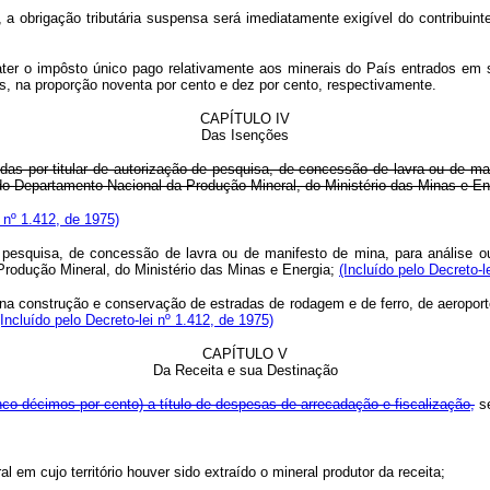
r, a obrigação tributária suspensa será imediatamente exigível do contribuin
ater o impôsto único pago relativamente aos minerais do País entrados em
s, na proporção noventa por cento e dez por cento, respectivamente.
CAPÍTULO IV
Das Isenções
das por titular de autorização de pesquisa, de concessão de lavra ou de man
do Departamento Nacional da Produção Mineral, do Ministério das Minas e En
 nº 1.412, de 1975)
squisa, de concessão de lavra ou de manifesto de mina, para análise ou e
rodução Mineral, do Ministério das Minas e Energia;
(Incluído pelo Decreto-l
 construção e conservação de estradas de rodagem e de ferro, de aeroporto
(Incluído pelo Decreto-lei nº 1.412, de 1975)
CAPÍTULO V
Da Receita e sua Destinação
co décimos por cento) a título de despesas de arrecadação e fiscalização,
se
em cujo território houver sido extraído o mineral produtor da receita;