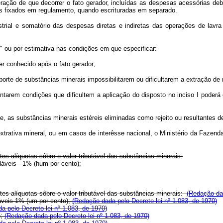
 de que decorrer o fato gerador, incluídas as despesas acessórias debita
es fixados em regulamento, quando escrituradas em separado.
ial e somatório das despesas diretas e indiretas das operações de lavra 
" ou por estimativa nas condições em que especificar:
r conhecido após o fato gerador;
te de substâncias minerais impossibilitarem ou dificultarem a extração de n
m condições que dificultem a aplicação do disposto no inciso I poderá o M
, as substâncias minerais estéreis eliminadas como rejeito ou resultantes 
xtrativa mineral, ou em casos de interêsse nacional, o Ministério da Fazenda,
es alíquotas sôbre o valor tributável das substâncias minerais:
veis - 1% (hum por cento);
tes alíquotas sôbre o valor tributável das substâncias minerais:
(Redação dad
dáveis 1% (um por cento);
(Redação dada pelo Decreto-lei nº 1.083, de 1970)
a pelo Decreto-lei nº 1.083, de 1970)
);
(Redação dada pelo Decreto-lei nº 1.083, de 1970)