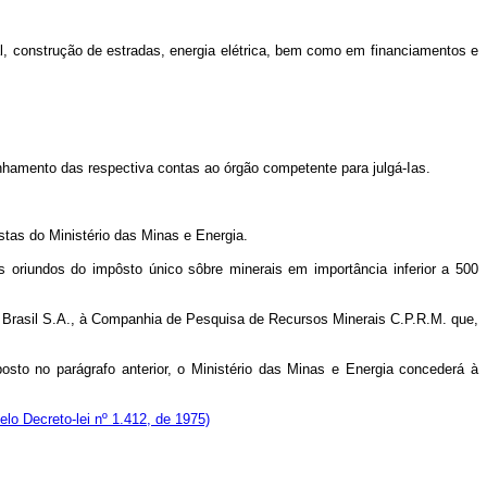
cial, construção de estradas, energia elétrica, bem como em financiamentos e
nhamento das respectiva contas ao órgão competente para julgá-Ias.
tas do Ministério das Minas e Energia.
oriundos do impôsto único sôbre minerais em importância inferior a 500
do Brasil S.A., à Companhia de Pesquisa de Recursos Minerais C.P.R.M. que,
osto no parágrafo anterior, o Ministério das Minas e Energia concederá à
pelo Decreto-lei nº 1.412, de 1975)