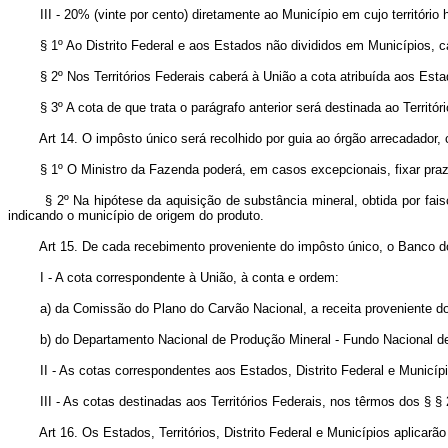
III - 20% (vinte por cento) diretamente ao Município em cujo território ho
§ 1º Ao Distrito Federal e aos Estados não divididos em Municípios, ca
§ 2º Nos Territórios Federais caberá à União a cota atribuída aos Esta
§ 3º A cota de que trata o parágrafo anterior será destinada ao Território
Art 14. O impôsto único será recolhido por guia ao órgão arrecadador,
§ 1º O Ministro da Fazenda poderá, em casos excepcionais, fixar prazos p
§ 2º Na hipótese da aquisição de substância mineral, obtida por faiscaçã
indicando o município de origem do produto.
Art 15. De cada recebimento proveniente do impôsto único, o Banco do 
I - A cota correspondente à União, à conta e ordem:
a) da Comissão do Plano do Carvão Nacional, a receita proveniente d
b) do Departamento Nacional de Produção Mineral - Fundo Nacional de 
II - As cotas correspondentes aos Estados, Distrito Federal e Municíp
III - As cotas destinadas aos Territórios Federais, nos têrmos dos § § 
Art 16. Os Estados, Territórios, Distrito Federal e Municípios aplicar