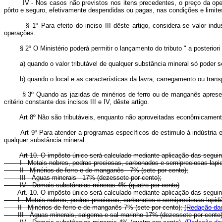
IV - Nos casos não previstos nos itens precedentes, o preço da operação
pôrto e seguro, efetivamente despendidas ou pagas, nas condições e limit
§ 1º Para efeito do inciso III dêste artigo, considera-se valor industr
operações.
§ 2º O Ministério poderá permitir o lançamento do tributo " a posteriori 
a) quando o valor tributável de qualquer substância mineral só poder se
b) quando o local e as características da lavra, carregamento ou transpor
§ 3º Quando as jazidas de minérios de ferro ou de manganês apresentare
critério constante dos incisos III e IV, dêste artigo.
Art 8º Não são tributáveis, enquanto não aproveitadas econômicamente
Art 9º Para atender a programas específicos de estimulo à indústria e
qualquer substância mineral.
Art 10. O impôsto único será calculado mediante aplicação das seguint
I - Metais nobres, pedras preciosas, carbonados e semipreciosas lapidá
II - Minérios de ferro e de manganês - 7% (sete por cento);
III - Águas minerais - 17% (dezessete por cento);
IV - Demais substâncias mineras 4% (quatro por cento)
Art. 10. O impôsto único será calculado mediante aplicação das seguin
I - Metais nobres, pedras preciosas, carbonatos e semipreciosas lapi
II - Minérios de ferro e de manganês 7% (sete por cento);
(Redação dad
III - Águas minerais, salgema e sal marinho 17% (dezessete por cento