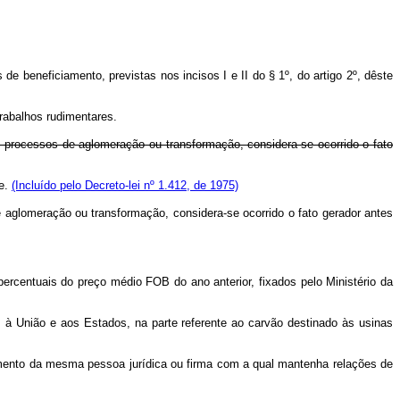
de beneficiamento, previstas nos incisos I e II do § 1º, do artigo 2º, dêste
rabalhos rudimentares.
m processos de aglomeração ou transformação, considera-se ocorrido o fato
te.
(Incluído pelo Decreto-lei nº 1.412, de 1975)
e aglomeração ou transformação, considera-se ocorrido o fato gerador antes
ercentuais do preço médio FOB do ano anterior, fixados pelo Ministério da
à União e aos Estados, na parte referente ao carvão destinado às usinas
cimento da mesma pessoa jurídica ou firma com a qual mantenha relações de