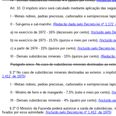
IV - Demais substâncias minerais 4% (quatro por cento).
(Redação dad
Art. 10. O impôsto único será calculado mediante aplicação das seguin
I - Metais nobres, pedras preciosas, carbonados e semipreciosas lapid
II - Sal-gema e sal-marinho:
(Redação dada pelo Decreto-lei nº 1.172,
a) no exercício de 1972 - 16% (dezesseis por cento);
(Incluído pelo De
b) no exercício de 1973 - 15,5% (quinze e meio por cento);
(Incluído p
c) a partir de 1974 - 15% (quinze por cento);
(Incluído pelo Decreto-lei
III - Demais substâncias minerais - 15% (quinze por cento).
(Redação 
Parágrafo único. No caso de substâncias minerais destinadas ao exteri
§ 1º No caso de substâncias minerais destinadas ao exterior, o impôst
1.412, de 1975)
I - Metais nobres, pedras preciosas, carbonados e semipreciosas lapid
II - Minério de ferro e de manganês - 7,5% (sete e meio por cento);
(In
III - Demais substâncias minerais - 4% (quatro por cento).
(Incluído pe
§ 2º O Ministro da Fazenda poderá autorizar a saída de substâncias, 
fixados por essa autoridade.
(Incluído pelo Decreto-lei nº 1.412, de 1975)