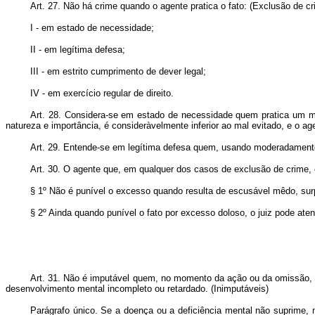
Art. 27. Não há crime quando o agente pratica o fato: (Exclusão de cr
I - em estado de necessidade;
II - em legítima defesa;
III - em estrito cumprimento de dever legal;
IV - em exercício regular de direito.
Art. 28. Considera-se em estado de necessidade quem pratica um mal
natureza e importância, é consideràvelmente inferior ao mal evitado, e o a
Art. 29. Entende-se em legítima defesa quem, usando moderadamente d
Art. 30. O agente que, em qualquer dos casos de exclusão de crime, 
§ 1º Não é punível o excesso quando resulta de escusável mêdo, sur
§ 2º
Ainda quando punível o fato por excesso doloso, o juiz pode ate
Art. 31. Não é imputável quem, no momento da ação ou da omissão, n
desenvolvimento mental incompleto ou retardado. (Inimputáveis)
Parágrafo único. Se a doença ou a deficiência mental não suprime, 