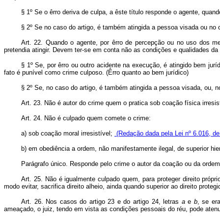
§ 1º Se o êrro deriva de culpa, a êste título responde o agente, quan
§ 2º Se no caso do artigo, é também atingida a pessoa visada ou no ca
Art. 22. Quando o agente, por êrro de percepção ou no uso dos me
pretendia atingir. Devem ter-se em conta não as condições e qualidades da
§ 1º Se, por êrro ou outro acidente na execução, é atingido bem jurí
fato é punível como crime culposo. (Êrro quanto ao bem jurídico)
§ 2º Se, no caso do artigo, é também atingida a pessoa visada, ou, no 
Art. 23. Não é autor do crime quem o pratica sob coação física irresi
Art. 24. Não é culpado quem comete o crime:
a) sob coação moral irresistível;
(Redação dada pela Lei nº 6.016, de
b) em obediência a ordem, não manifestamente ilegal, de superior hier
Parágrafo único. Responde pelo crime o autor da coação ou da ordem
Art. 25. Não é igualmente culpado quem, para proteger direito própr
modo evitar, sacrifica direito alheio, ainda quando superior ao direito pro
Art. 26. Nos casos do artigo 23 e do artigo 24, letras
a
e
b
, se er
ameaçado, o juiz, tendo em vista as condições pessoais do réu, pode aten