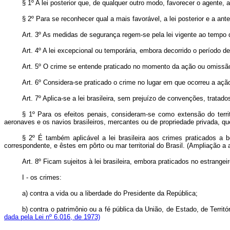
§ 1º A lei posterior que, de qualquer outro modo, favorecer o agente, 
§ 2º Para se reconhecer qual a mais favorável, a lei posterior e a a
Art
. 3º As medidas de segurança regem-se pela lei vigente ao tempo 
Art
. 4º A lei excepcional ou temporária, embora decorrido o período d
Art. 5º O crime se entende praticado no momento da ação ou omissão
Art. 6º Considera-se praticado o crime no lugar em que ocorreu a aç
Art. 7º Aplica-se a lei brasileira, sem prejuízo de convenções, tratados 
§ 1º Para os efeitos penais, consideram-se como extensão do terri
aeronaves e os navios brasileiros, mercantes ou de propriedade privada, q
§ 2º É também aplicável a lei brasileira aos crimes praticados a
correspondente, e êstes em pôrto ou mar territorial do Brasil. (Ampliação a
Art. 8º Ficam sujeitos à lei brasileira, embora praticados no estrangeiro
I - os crimes:
a) contra a vida ou a liberdade do Presidente da República;
b) contra o patrimônio ou a fé pública da União, de Estado, de Territ
dada pela Lei nº 6.016, de 1973)