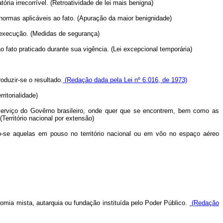
ria irrecorrível. (Retroatividade de lei mais benigna)
 normas aplicáveis ao fato. (Apuração da maior benignidade)
a execução. (Medidas de segurança)
 fato praticado durante sua vigência. (Lei excepcional temporária)
oduzir-se o resultado.
(Redação dada pela Lei nº 6.016, de 1973)
ritorialidade)
a serviço do Govêrno brasileiro, onde quer que se encontrem, bem como as
erritório nacional por extensão)
do-se aquelas em pouso no território nacional ou em vôo no espaço aéreo
onomia mista, autarquia ou fundação instituída pelo Poder Público.
(Redação