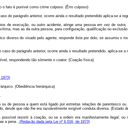
do o fato é punível como crime culposo. (Êrro culposo)
so do parágrafo anterior, ocorre ainda o resultado pretendido aplica-se a regr
ios de execução, ou outro acidente, atinge uma pessoa em vez de outra, 
 vítima, mas as da outra pessoa, para configuração, qualificação ou exclusã
dico diverso do visado pelo agente, responde êste por dolo, se assumiu o ris
caso do parágrafo anterior, ocorre ainda o resultado pretendido, aplica-se a r
stível, respondendo tão sòmente o coator. (Coação física)
 1973)
árquico. (Obediência hierárquica)
.
io ou de pessoa a quem está ligado por estreitas relações de parentesco ou 
tegido, desde que não lhe era razoàvelmente exigível conduta diversa. (Estado
a possível resistir à coação, ou se a ordem era manifestamente ilegal; ou n
uar a pena.
(Redação dada pela Lei nº 6.016, de 1973)