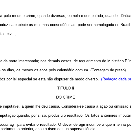
sil pelo mesmo crime, quando diversas, ou nela é computada, quando idêntic
a produz na espécie as mesmas conseqüências, pode ser homologada no Brasil 
tos civis;
va da parte interessada; nos demais casos, de requerimento do Ministério Púb
se os dias, os meses os anos pelo calendário comum. (Contagem de prazo)
ados por lei especial se esta não dispuser de modo diverso.
(Redação dada pel
TÍTULO Ii
DO CRIME
 é imputável, a quem lhe deu causa. Considera-se causa a ação ou omissão se
mputação quando, por si só, produziu o resultado. Os fatos anteriores imputa
ia agir para evitar o resultado. O dever de agir incumbe a quem tenha por 
ortamento anterior, criou o risco de sua superveniência.