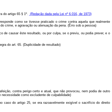
a do artigo 65 § 1º.
(Redação dada pela Lei nº 6.016, de 1973)
responde como se tivesse praticado o crime contra aquela que realmente
o do crime, e agravação ou atenuação da pena. (Êrro sob a pessoa)
co de causar êste resultado,
ou por culpa, se o previu, ou podia prever, e o
egra do art. 65. (Duplicidade de resultado)
afeição, contra perigo certo e atual, que não provocou, nem podia de outro
 de necessidade como excludente de culpabilidade)
o caso do artigo 25, se era razoavelmente exigível o sacrifício do direito