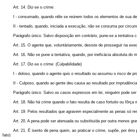
Art. 14. Diz-se o crime:
I - consumado, quando nêle se reúnem todos os elementos de sua def
II - tentado, quando, iniciada a execução, não se consuma por circuns
Parágrafo único. Salvo disposição em contrário, pune-se a tentativ
Art. 15. O agente que, voluntàriamente, desiste de prosseguir na exe
Art. 16. Não se pune a tentativa, quando, por ineficácia absoluta do
Art. 17. Diz-se o crime: (Culpabilidade)
I - doloso, quando o agente quis o resultado ou assumiu o risco de pro
II - Culposo, quando ao gente deu causa ao resultado por imprudência
Parágrafo único. Salvo os casos expressos em lei, ninguém pode ser 
Art. 18. Não há crime quando o fato resulta de caso fortuito ou fôrça m
Art. 19. Pelos resultados que agravem especialmente as penas só 
Art. 20. A pena pode ser atenuada ou substituída por outra menos gra
Art. 21. É isento de pena quem, ao praticar o crime, supõe, por êrro 
fato)