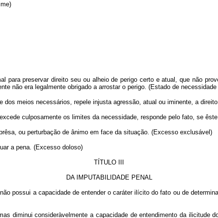
ime)
 para preservar direito seu ou alheio de perigo certo e atual, que não pr
gente não era legalmente obrigado a arrostar o perigo. (Estado de necessidad
os meios necessários, repele injusta agressão, atual ou iminente, a direito
excede culposamente os limites da necessidade, responde pelo fato, se êste 
prêsa, ou perturbação de ânimo em face da situação. (Excesso exclusável)
nuar a pena. (Excesso doloso)
TÍTULO III
DA IMPUTABILIDADE PENAL
ão possui a capacidade de entender o caráter ilícito do fato ou de determi
mas diminui consideràvelmente a capacidade de entendimento da ilicitude do