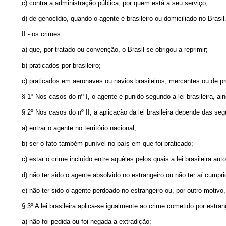
c) contra a administração pública, por quem está a seu serviço;
d) de genocídio, quando o agente é brasileiro ou domiciliado no Brasil
II - os crimes:
a) que, por tratado ou convenção, o Brasil se obrigou a reprimir;
b) praticados por brasileiro;
c) praticados em aeronaves ou navios brasileiros, mercantes ou de pro
§ 1º Nos casos do nº I, o agente é punido segundo a lei brasileira, ai
§ 2º Nos casos do nº II, a aplicação da lei brasileira depende das se
a) entrar o agente no território nacional;
b) ser o fato também punível no país em que foi praticado;
c) estar o crime incluído entre aquêles pelos quais a lei brasileira aut
d) não ter sido o agente absolvido no estrangeiro ou não ter aí cumpr
e) não ter sido o agente perdoado no estrangeiro ou, por outro motivo,
§ 3º A lei brasileira aplica-se igualmente ao crime cometido por estran
a) não foi pedida ou foi negada a extradição;