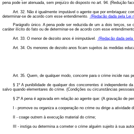
pena pode ser atenuada, sem prejuízo do disposto no art. 94. (Redução facu
Art. 32. Não é igualmente imputável o agente que por embriaguez comp
determinar-se de acordo com esse entendimento.
(Redação dada pela Lei n
Parágrafo único. A pena pode ser reduzida de um a dois terços, se 
caráter ilícito do fato ou de determinar-se de acordo com esse entendiment
Art. 33. O menor de dezoito anos é inimputável.
(Redação dada pela L
Art. 34. Os menores de dezoito anos ficam sujeitos às medidas educa
Art. 35. Quem, de qualquer modo, concorre para o crime incide nas p
§ 1º A punibilidade de qualquer dos concorrentes é independente da
salvo quando elementares do crime. (Condições ou circunstâncias pessoais
§ 2º A pena é agravada em relação ao agente que: (A gravação de pe
I - promove ou organiza a cooperação no crime ou dirige a atividade 
II - coage outrem à execução material do crime;
III - instiga ou determina a cometer o crime alguém sujeito à sua aut