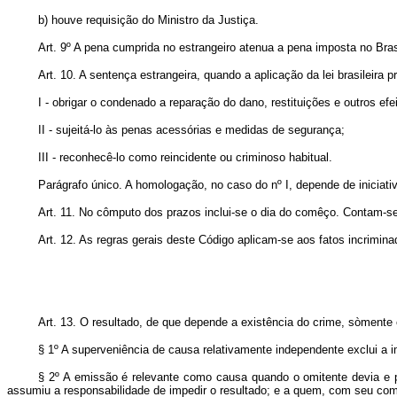
b) houve requisição do Ministro da Justiça.
Art. 9º A pena cumprida no estrangeiro atenua a pena imposta no Bra
Art. 10. A sentença estrangeira, quando a aplicação da lei brasileir
I - obrigar o condenado a reparação do dano, restituições e outros efei
II - sujeitá-lo às penas acessórias e medidas de segurança;
III - reconhecê-lo como reincidente ou criminoso habitual.
Parágrafo ún
ico. A homologação, no caso do nº I, depende de iniciati
Art. 11. No cômputo dos prazos inclui-se o dia do comêço. Contam-
Art. 12. As regras gerais deste Código aplicam-se aos fatos incrimin
Art. 13. O resultado, de que depende a existência do crime, sòmente
§ 1º A superveniência de causa relativamente independente exclui a i
§ 2º A emissão é relevante como causa quando o omitente devia e pod
assumiu a responsabilidade de impedir o resultado; e a quem, com seu comp