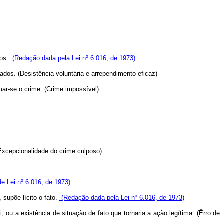
ços.
(Redação dada pela Lei nº 6.016, de 1973)
ados. (Desistência voluntária e arrependimento eficaz)
mar-se o crime. (Crime impossível)
Excepcionalidade do crime culposo)
e Lei nº 6.016, de 1973)
 supõe lícito o fato.
(Redação dada pela Lei nº 6.016, de 1973)
, ou a existência de situação de fato que tornaria a ação legítima. (Êrro de