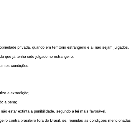
.
priedade privada, quando em território estrangeiro e aí não sejam julgados.
nda que já tenha sido julgado no estrangeiro.
guintes condições:
oriza a extradição;
ido a pena;
 não estar extinta a punibilidade, segundo a lei mais favorável.
geiro contra brasileiro fora do Brasil, se, reunidas as condições mencionadas n