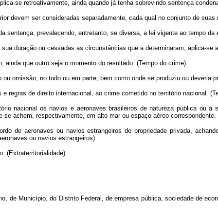
aplica-se retroativamente, ainda quando já tenha sobrevindo sentença condenató
nterior devem ser consideradas separadamente, cada qual no conjunto de suas
da sentença, prevalecendo, entretanto, se diversa, a lei vigente ao tempo d
e sua duração ou cessadas as circunstâncias que a determinaram, aplica-se ao
, ainda que outro seja o momento do resultado. (Tempo do crime)
ão ou omissão, no todo ou em parte, bem como onde se produziu ou deveria pr
e regras de direito internacional, ao crime cometido no território nacional. (Ter
tório nacional os navios e aeronaves brasileiros de natureza pública ou 
ue se achem, respectivamente, em alto mar ou espaço aéreo correspondente. (T
 bordo de aeronaves ou navios estrangeiros de propriedade privada, achan
 aeronaves ou navios estrangeiros)
: (Extraterritorialidade)
ório, de Município, do Distrito Federal, de empresa pública, sociedade de ec