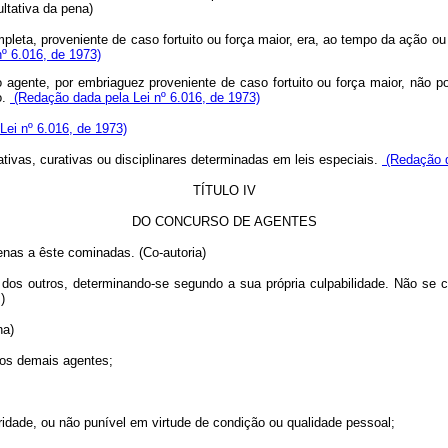
ltativa da pena)
leta, proveniente de caso fortuito ou força maior, era, ao tempo da ação ou d
º 6.016, de 1973)
o agente, por embriaguez proveniente de caso fortuito ou força maior, não
o.
(Redação dada pela Lei nº 6.016, de 1973)
ei nº 6.016, de 1973)
tivas, curativas ou disciplinares determinadas em leis especiais.
(Redação d
TÍTULO IV
DO CONCURSO DE AGENTES
enas a êste cominadas. (Co-autoria)
 dos outros, determinando-se segundo a sua própria culpabilidade. Não se 
)
na)
dos demais agentes;
oridade, ou não punível em virtude de condição ou qualidade pessoal;