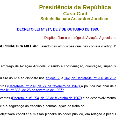
Presidência da República
Casa Civil
Subchefia para Assuntos Jurídicos
DECRETO-LEI Nº 917, DE 7 DE OUTUBRO DE 1969.
Dispõe sôbre o emprêgo da Aviação Agrícola no
AERONÁUTICA MILITAR
, usando das atribuições que lhes confere o artigo 
 o emprêgo da Aviação Agrícola, visando à coordenação, orientação, supervi
ileiro do Ar e ao disposto nos
artigos 63
e
162, do Decreto-lei nº 200, de 25 
entos
(Decreto-lei nº 209, de 27 de fevereiro de 1967)
à política nacional de
eto-lei nº 303, de 28 de fevereiro de 1967);
patentes
(Decreto-lei nº 254, de 28 de fevereiro de 1967)
e ao desenvolvimento i
ne e à segurança do trabalho e normas legais do trabalho.
al objetivará conciliar a missão pioneira do poder público, em relação a pe