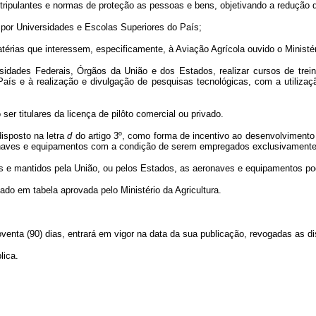
tripulantes e normas de proteção as pessoas e bens, objetivando a redução 
 por Universidades e Escolas Superiores do País;
matérias que interessem, especificamente, à Aviação Agrícola ouvido o Ministé
rsidades Federais, Órgãos da União e dos Estados, realizar cursos de tre
o País e à realização e divulgação de pesquisas tecnológicas, com a utiliza
er titulares da licença de pilôto comercial ou privado.
disposto na letra
d
do artigo 3º, como forma de incentivo ao desenvolvimento 
aves e equipamentos com a condição de serem empregados exclusivamente nas
 e mantidos pela União, ou pelos Estados, as aeronaves e equipamentos pode
ado em tabela aprovada pelo Ministério da Agricultura.
oventa (90) dias, entrará em vigor na data da sua publicação, revogadas as d
lica.