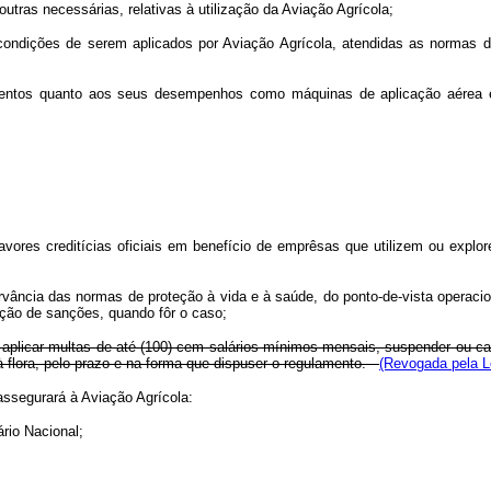
outras necessárias, relativas à utilização da Aviação Agrícola;
condições de serem aplicados por Aviação Agrícola, atendidas as normas de
amentos quanto aos seus desempenhos como máquinas de aplicação aérea em
 favores creditícias oficiais em benefício de emprêsas que utilizem ou exp
servância das normas de proteção à vida e à saúde, do ponto-de-vista opera
ação de sanções, quando fôr o caso;
 aplicar multas de até (100) cem salários mínimos mensais, suspender ou can
 flora, pelo prazo e na forma que dispuser o regulamento.
(Revogada pela Le
 assegurará à Aviação Agrícola:
ário Nacional;