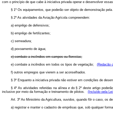
com o princípio de que cabe à iniciativa privada operar e desenvolver essas
§ 1º Os equipamentos, que poderão ser objeto de demonstração pela 
§ 2º As atividades da Aviação Agrícola compreendem:
a) emprêgo de defensivos;
b) emprêgo de fertilizantes;
c) semeadura;
d) povoamento de água;
e) combate a incêndios em campos ou florestas;
e) combate a incêndios em todos os tipos de vegetação;
(Redação d
f) outros empregos que vierem a ser aconselhados.
§ 3º Enquanto a iniciativa privada não estiver em condições de desenv
§ 4º As atividades referidas na alínea
e
do § 2º deste artigo poderão
inclusive por meio da formação e treinamento de pilotos.
(Incluído pela Le
Art
. 3º Ao Ministério da Agricultura, ouvidos, quando fôr o caso, os 
a) registrar e manter o cadastro de emprêsas que, sob qualquer form