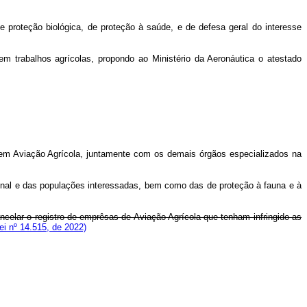
 proteção biológica, de proteção à saúde, e de defesa geral do interesse
 trabalhos agrícolas, propondo ao Ministério da Aeronáutica o atestado
lorem Aviação Agrícola, juntamente com os demais órgãos especializados na
cional e das populações interessadas, bem como das de proteção à fauna e à
celar o registro de emprêsas de Aviação Agrícola que tenham infringido as
i nº 14.515, de 2022)