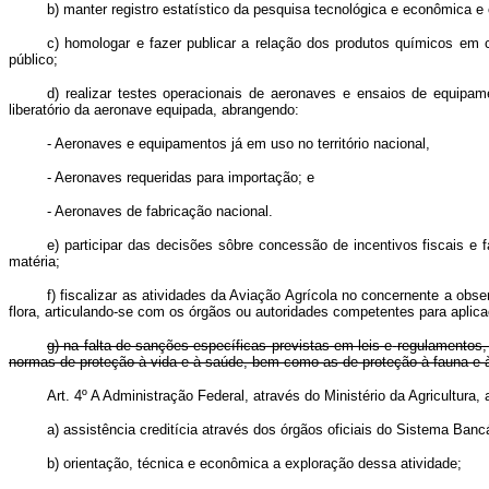
b) manter registro estatístico da pesquisa tecnológica e econômica e 
c) homologar e fazer publicar a relação dos produtos químicos em 
público;
d) realizar testes operacionais de aeronaves e ensaios de equip
liberatório da aeronave equipada, abrangendo:
- Aeronaves e equipamentos já em uso no território nacional,
- Aeronaves requeridas para importação; e
- Aeronaves de fabricação nacional.
e) participar das decisões sôbre concessão de incentivos fiscais e
matéria;
f) fiscalizar as atividades da Aviação Agrícola no concernente a ob
flora, articulando-se com os órgãos ou autoridades competentes para aplic
g) na falta de sanções específicas previstas em leis e
regulamentos,
normas de proteção à vida e à saúde, bem como as de proteção à fauna e à
Art
. 4º A Administração Federal, através do Ministério da Agricultura,
a) assistência creditícia através dos órgãos oficiais do Sistema Banc
b) orientação, técnica e econômica a exploração dessa atividade;