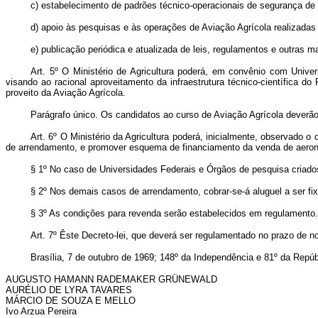
c) estabelecimento de padrões técnico-operacionais de segurança de 
d) apoio às pesquisas e às operações de Aviação Agrícola realizadas
e) publicação periódica e atualizada de leis, regulamentos e outras 
Art
. 5º O Ministério de Agricultura poderá, em convênio com Unive
visando ao racional aproveitamento da infraestrutura técnico-científica d
proveito da Aviação Agrícola.
Parágrafo único. Os candidatos ao curso de Aviação Agrícola deverão s
Art
. 6º O Ministério da Agricultura poderá, inicialmente, observado o 
de arrendamento, e promover esquema de financiamento da venda de aeron
§ 1º No caso de Universidades Federais e Órgãos de pesquisa criados
§ 2º Nos demais casos de arrendamento, cobrar-se-á aluguel a ser fix
§ 3º As condições para revenda serão estabelecidos em regulamento.
Art
. 7º Êste Decreto-lei, que deverá ser regulamentado no prazo de n
Brasília, 7 de outubro de 1969; 148º da Independência e 81º da Repúb
AUGUSTO HAMANN RADEMAKER GRÜNEWALD
AURÉLIO DE LYRA TAVARES
MÁRCIO DE SOUZA E MELLO
Ivo Arzua Pereira