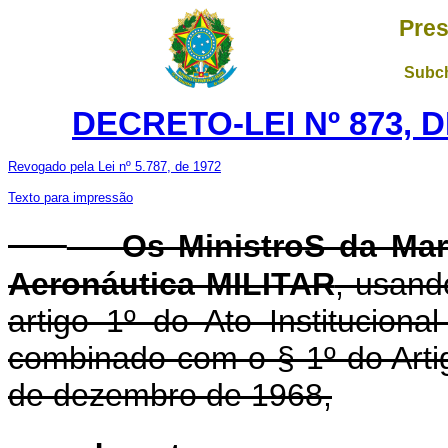
Pres
Subch
DECRETO-LEI Nº 873, 
Revogado pela Lei nº 5.787, de 1972
Texto para impressão
Os MinistroS da Marin
Aeronáutica MILITAR
, usand
artigo 1º do Ato Institucion
combinado com o § 1º do Artigo
de dezembro de 1968,