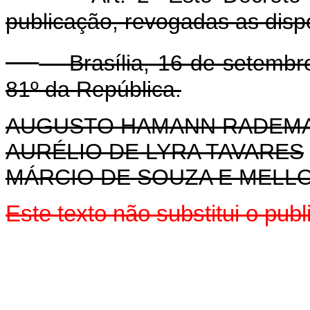
publicação, revogadas as disp
Brasília, 16 de setembro
81º da República.
AUGUSTO HAMANN RADEM
AURÉLIO DE LYRA TAVARES
MÁRCIO DE SOUZA E MELL
Este texto não substitui o pu