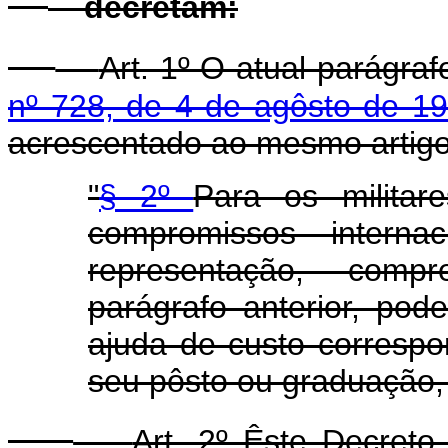
decretam:
Art. 1º O atual parágra
nº 728, de 4 de agôsto de 1
acrescentado ao mesmo artigo 
"
§ 2º
Para os milita
compromissos intern
representação, comp
parágrafo anterior, p
ajuda de custo corresp
seu pôsto ou graduação,
Art. 2º Êste Decreto